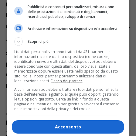
territorio insieme alla
Federazione
Pubblicità e contenuti personalizzati, misurazione
delle prestazioni dei contenuti e degli annunci,
Italiana Vela
. Le attività saranno pensate
ricerche sul pubblico, sviluppo di servizi
anche per principianti, famiglie e bambini.
Archiviare informazioni su dispositivo e/o accedervi
Tra le novità dell’edizione 2026 spicca
Scopri di più
anche una nuova
app dedicata
, sviluppata
I tuoi dati personali verranno trattati da 431 partner e le
informazioni raccolte dal tuo dispositivo (come cookie,
identificatori univoci e altri dati del dispositivo) potrebbero
per prenotare le esperienze sportive e
essere condivise con questi ultimi, da loro visualizzate e
memorizzate oppure essere usate nello specifico da questo
organizzare in modo semplice e sicuro la
sito. Noi e i nostri partner potremmo utilizzare dati di
localizzazione esatti.
Elenco dei partner
.
partecipazione alle attività in mare.
Alcuni fornitori potrebbero trattare i tuoi dati personali sulla
base dell'interesse legittimo, al quale puoi opporti gestendo
le tue opzioni qui sotto. Cerca un link in fondo a questa
“PromoMare 2026 punta anche
pagina o nel menu del sito per gestire o revocare il consenso
nelle impostazioni della privacy e dei cookie.
sull’
innovazione digitale
”
, ha spiegato
Marco Arrigoni
, founder e CEO di Mast
Acconsento
ICC SB e project manager della