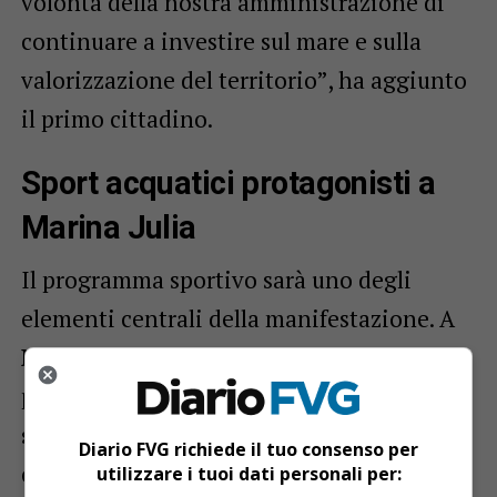
volontà della nostra amministrazione di
continuare a investire sul mare e sulla
valorizzazione del territorio”, ha aggiunto
il primo cittadino.
Sport acquatici protagonisti a
Marina Julia
Il programma sportivo sarà uno degli
elementi centrali della manifestazione. A
Marina Julia
il pubblico potrà assistere o
partecipare direttamente a prove di
vela,
surf, kite
e altre discipline nautiche
Diario FVG richiede il tuo consenso per
organizzate dalle associazioni del
utilizzare i tuoi dati personali per: