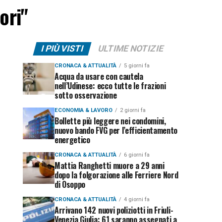
ori"
I PIÙ VISTI
ULTIME NOTIZIE
CRONACA & ATTUALITÀ
5 giorni fa
Acqua da usare con cautela
nell’Udinese: ecco tutte le frazioni
sotto osservazione
ECONOMIA & LAVORO
2 giorni fa
Bollette più leggere nei condomini,
nuovo bando FVG per l’efficientamento
energetico
CRONACA & ATTUALITÀ
6 giorni fa
Mattia Ranghetti muore a 29 anni
dopo la folgorazione alle Ferriere Nord
di Osoppo
CRONACA & ATTUALITÀ
4 giorni fa
Arrivano 142 nuovi poliziotti in Friuli-
Venezia Giulia: 61 saranno assegnati a