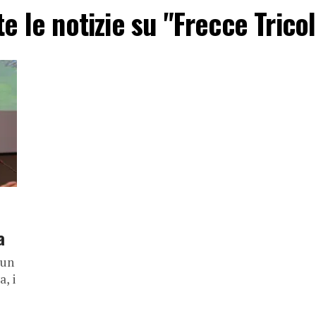
te le notizie su "Frecce Tricol
a
 un
, i