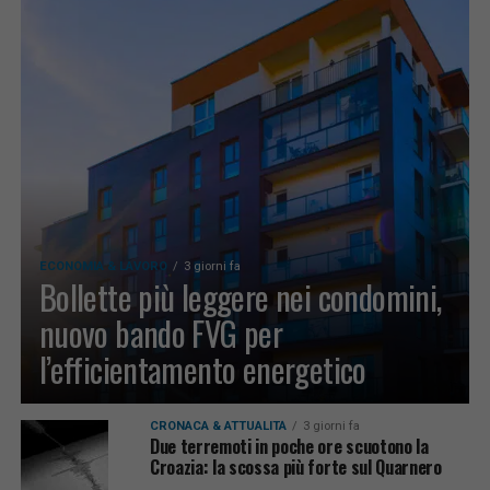
ECONOMIA & LAVORO
3 giorni fa
Bollette più leggere nei condomini,
nuovo bando FVG per
l’efficientamento energetico
CRONACA & ATTUALITÀ
3 giorni fa
Due terremoti in poche ore scuotono la
Croazia: la scossa più forte sul Quarnero