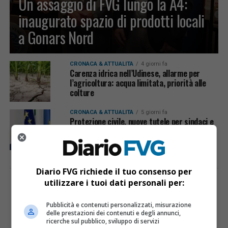
Un assaggio di FVG lungo la A4:
inaugurato spazio di prodotti locali
a Gonars Nord
CRONACA & ATTUALITÀ
4 giorni fa
Carenza idrica nell’Udinese, allarme per
l’agricoltura: acqua limitata, priorità alle
colture
CRONACA & ATTUALITÀ
5 giorni fa
Protezione civile, nuove tutele per sindaci e
volontari: via libera del Senato
Diario FVG richiede il tuo consenso per
utilizzare i tuoi dati personali per:
PUBBLICITÀ
Pubblicità e contenuti personalizzati, misurazione
delle prestazioni dei contenuti e degli annunci,
ricerche sul pubblico, sviluppo di servizi