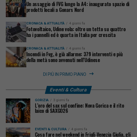
Un assaggio di FVG lungo la A4: inaugurato spazio di
prodotti locali a Gonars Nord
CRONACA & ATTUALITÀ
4 giorni fa
Fotovoltaico, Udine vola: oltre un tetto su quattro
ha i pannelli ed è quarta in Italia per crescita
CRONACA & ATTUALITÀ
4 giorni fa
Incendi in Fvg, è già allarme: 379 interventi e più
della metà sono avvenuti nell’Udinese
DI PIÙ IN PRIMO PIANO
Eventi & Cultura
GORIZIA
3 giorni fa
L’oro del sax sul confine: Nova Gorica e il rito
laico di SAXGO26
EVENTI & CULTURA
4 giorni fa
Cosa fare nel weekend in Friuli-Venezia Giulia, gli