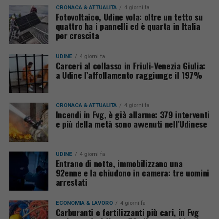
CRONACA & ATTUALITÀ
4 giorni fa
Fotovoltaico, Udine vola: oltre un tetto su
quattro ha i pannelli ed è quarta in Italia
per crescita
UDINE
4 giorni fa
Carceri al collasso in Friuli-Venezia Giulia:
a Udine l’affollamento raggiunge il 197%
CRONACA & ATTUALITÀ
4 giorni fa
Incendi in Fvg, è già allarme: 379 interventi
e più della metà sono avvenuti nell’Udinese
UDINE
4 giorni fa
Entrano di notte, immobilizzano una
92enne e la chiudono in camera: tre uomini
arrestati
ECONOMIA & LAVORO
4 giorni fa
Carburanti e fertilizzanti più cari, in Fvg