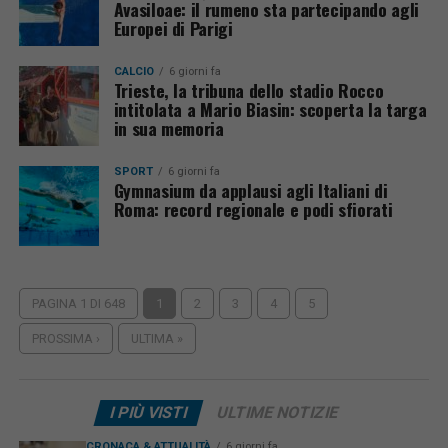
Avasiloae: il rumeno sta partecipando agli
Europei di Parigi
CALCIO
6 giorni fa
Trieste, la tribuna dello stadio Rocco
intitolata a Mario Biasin: scoperta la targa
in sua memoria
SPORT
6 giorni fa
Gymnasium da applausi agli Italiani di
Roma: record regionale e podi sfiorati
PAGINA 1 DI 648
1
2
3
4
5
PROSSIMA ›
ULTIMA »
I PIÙ VISTI
ULTIME NOTIZIE
CRONACA & ATTUALITÀ
6 giorni fa