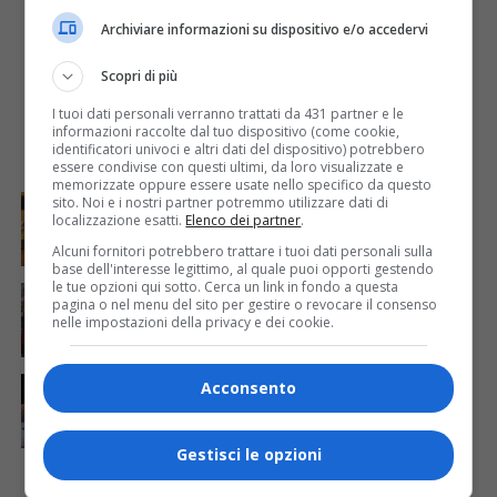
Archiviare informazioni su dispositivo e/o accedervi
Scopri di più
I tuoi dati personali verranno trattati da 431 partner e le
informazioni raccolte dal tuo dispositivo (come cookie,
identificatori univoci e altri dati del dispositivo) potrebbero
essere condivise con questi ultimi, da loro visualizzate e
memorizzate oppure essere usate nello specifico da questo
REGIONE FVG
6 giorni fa
sito. Noi e i nostri partner potremmo utilizzare dati di
Muggia, dal 6 agosto sei volontari affiancheranno la
localizzazione esatti.
Elenco dei partner
.
Polizia locale: come funzionerà il servizio
Alcuni fornitori potrebbero trattare i tuoi dati personali sulla
base dell'interesse legittimo, al quale puoi opporti gestendo
le tue opzioni qui sotto. Cerca un link in fondo a questa
CALCIO
6 giorni fa
pagina o nel menu del sito per gestire o revocare il consenso
Trieste, la tribuna dello stadio Rocco intitolata a
nelle impostazioni della privacy e dei cookie.
Mario Biasin: scoperta la targa in sua memoria
REGIONE FVG
7 giorni fa
Acconsento
Boxe, Sara Lombardi conquista il titolo italiano
davanti al pubblico di Trieste
Gestisci le opzioni
DI PIÙ REGIONE