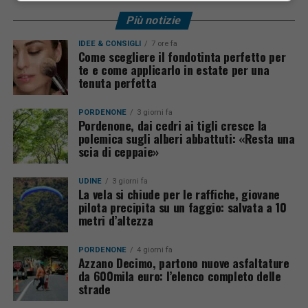
Più notizie
IDEE & CONSIGLI
7 ore fa
Come scegliere il fondotinta perfetto per
te e come applicarlo in estate per una
tenuta perfetta
PORDENONE
3 giorni fa
Pordenone, dai cedri ai tigli cresce la
polemica sugli alberi abbattuti: «Resta una
scia di ceppaie»
UDINE
3 giorni fa
La vela si chiude per le raffiche, giovane
pilota precipita su un faggio: salvata a 10
metri d’altezza
PORDENONE
4 giorni fa
Azzano Decimo, partono nuove asfaltature
da 600mila euro: l’elenco completo delle
strade