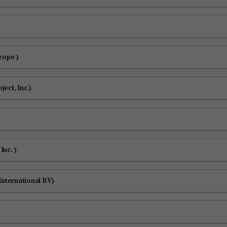
rope )
ect, Inc.)
Inc. )
International BV)