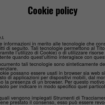
Cookie policy
.l.
informazioni in merito alle tecnologie che co
tti di seguito. Tali tecnologie permettono al Tito
ramite l’utilizzo di Cookie) o di utilizzare ris
l’Utente quando quest’ultimo interagisce con que
ocumento tali tecnologie sono sinteticamente def
renziare.
kie possano essere usati in browser sia web sia
to di applicazioni per dispositivi mobili, dal mo
o la presenza di un browser. Per questo motivo, 
 solo per indicare in modo specifico quel partico
e quali vengono impiegati Strumenti di Tracciamen
iene prestato il consenso, esso può essere revo