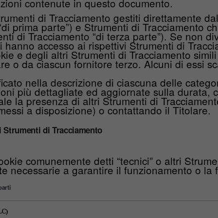
zioni contenute in questo documento.
trumenti di Tracciamento gestiti direttamente da
i prima parte”) e Strumenti di Tracciamento che a
i di Tracciamento “di terza parte”). Se non div
i hanno accesso ai rispettivi Strumenti di Tracc
e e degli altri Strumenti di Tracciamento simil
re o da ciascun fornitore terzo. Alcuni di essi s
cato nella descrizione di ciascuna delle categori
ni più dettagliate ed aggiornate sulla durata, c
le la presenza di altri Strumenti di Tracciamento 
nk messi a disposizione) o contattando il Titolare.
i Strumenti di Tracciamento
ookie comunemente detti “tecnici” o altri Strume
te necessarie a garantire il funzionamento o la f
arti
LC)