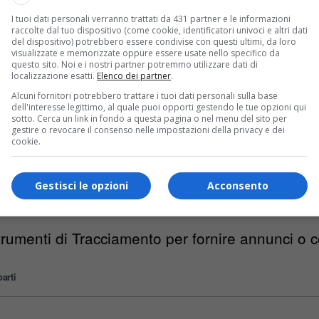
rumenti di Tracciamento per misurare il traffico
I tuoi dati personali verranno trattati da 431 partner e le informazioni
izio.
raccolte dal tuo dispositivo (come cookie, identificatori univoci e altri dati
del dispositivo) potrebbero essere condivise con questi ultimi, da loro
arti
visualizzate e memorizzate oppure essere usate nello specifico da
questo sito. Noi e i nostri partner potremmo utilizzare dati di
localizzazione esatti.
Elenco dei partner
.
orporation)
Alcuni fornitori potrebbero trattare i tuoi dati personali sulla base
dell'interesse legittimo, al quale puoi opporti gestendo le tue opzioni qui
sotto. Cerca un link in fondo a questa pagina o nel menu del sito per
gestire o revocare il consenso nelle impostazioni della privacy e dei
cookie.
ytics) con IP anonimizzato (Google LLC)
Gestisci le opzioni
Acconsento
rumenti di Tracciamento per fornire annunci o c
arti