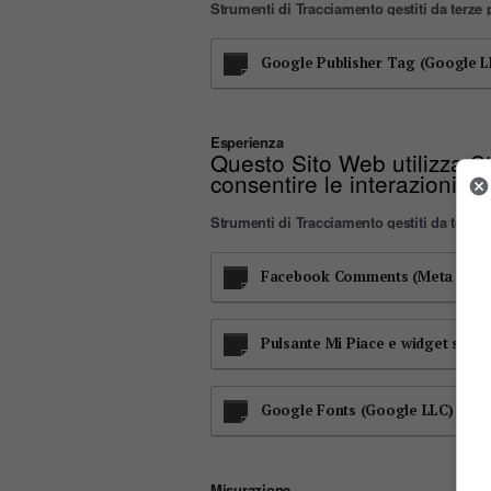
Strumenti di Tracciamento gestiti da terze p
Google Publisher Tag (Google L
Esperienza
Questo Sito Web utilizza St
consentire le interazioni c
Strumenti di Tracciamento gestiti da terze p
Facebook Comments (Meta Platfo
Pulsante Mi Piace e widget social
Google Fonts (Google LLC)
Misurazione