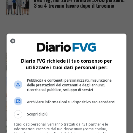
3 su 4 trovano lavoro dopo il tirocinio
I PIÙ VISTI
ULTIME NOTIZIE
CRONACA & ATTUALITÀ
3 giorni fa
Acqua da usare con cautela nell’Udinese: ecco tutte
Diario FVG richiede il tuo consenso per
le frazioni sotto osservazione
utilizzare i tuoi dati personali per:
ECONOMIA & LAVORO
7 ore fa
Pubblicità e contenuti personalizzati, misurazione
Bollette più leggere nei condomini, nuovo bando FVG
delle prestazioni dei contenuti e degli annunci,
per l’efficientamento energetico
ricerche sul pubblico, sviluppo di servizi
Archiviare informazioni su dispositivo e/o accedervi
CRONACA & ATTUALITÀ
4 giorni fa
Mattia Ranghetti muore a 29 anni dopo la
folgorazione alle Ferriere Nord di Osoppo
Scopri di più
I tuoi dati personali verranno trattati da 431 partner e le
CRONACA & ATTUALITÀ
3 giorni fa
informazioni raccolte dal tuo dispositivo (come cookie,
Arrivano 142 nuovi poliziotti in Friuli-Venezia Giulia: