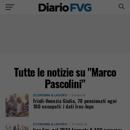
Tutte le notizie su "Marco
Pascolini"
ECONOMIA & LAVORO
9 mesi fa
Friuli-Venezia Giulia, 70 pensionati ogni
100 occupati: i dati Ires-Inps
ECONOMIA & LAVORO
11 mesi fa
Ires Fvg, nel 2024 formate 5.400 persone: