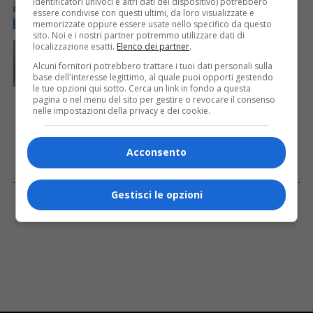
identificatori univoci e altri dati del dispositivo) potrebbero
61 saranno assegnati a Trieste
essere condivise con questi ultimi, da loro visualizzate e
memorizzate oppure essere usate nello specifico da questo
sito. Noi e i nostri partner potremmo utilizzare dati di
CRONACA & ATTUALITÀ
4 giorni fa
localizzazione esatti.
Elenco dei partner
.
Mattia Ranghetti morto dopo l’infortunio alle
Alcuni fornitori potrebbero trattare i tuoi dati personali sulla
Ferriere Nord, i sindacati: «Tragedia inaccettabile»
base dell'interesse legittimo, al quale puoi opporti gestendo
le tue opzioni qui sotto. Cerca un link in fondo a questa
pagina o nel menu del sito per gestire o revocare il consenso
nelle impostazioni della privacy e dei cookie.
Acconsento
Facebook
Gestisci le opzioni