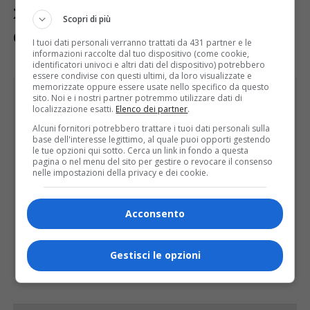
25.699 a Udine, 12.693 a Pordenone, 7.303 a
Scopri di più
Gorizia e 739 da fuori regione.
I tuoi dati personali verranno trattati da 431 partner e le
informazioni raccolte dal tuo dispositivo (come cookie,
identificatori univoci e altri dati del dispositivo) potrebbero
essere condivise con questi ultimi, da loro visualizzate e
memorizzate oppure essere usate nello specifico da questo
sito. Noi e i nostri partner potremmo utilizzare dati di
localizzazione esatti.
Elenco dei partner
.
Alcuni fornitori potrebbero trattare i tuoi dati personali sulla
base dell'interesse legittimo, al quale puoi opporti gestendo
le tue opzioni qui sotto. Cerca un link in fondo a questa
pagina o nel menu del sito per gestire o revocare il consenso
nelle impostazioni della privacy e dei cookie.
Acconsento
Gestisci le opzioni