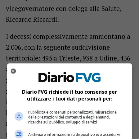
vicegovernatore con delega alla Salute,
Riccardo Riccardi.
I decessi complessivamente ammontano a
2.006, con la seguente suddivisione
territoriale: 495 a Trieste, 938 a Udine, 436
a Pordenone e 137 a Gorizia. I totalmente
guariti aumentano a 42.494, i clinicamente
guariti salgono a 1.229, mentre le persone
Diario FVG richiede il tuo consenso per
utilizzare i tuoi dati personali per:
in isolamento sono 12.127.
Da inizio pandemia i casi da tampone
Pubblicità e contenuti personalizzati, misurazione
delle prestazioni dei contenuti e degli annunci,
molecolare sono 58.592 con la seguente
ricerche sul pubblico, sviluppo di servizi
suddivisione territoriale: 12.158 a Trieste,
Archiviare informazioni su dispositivo e/o accedervi