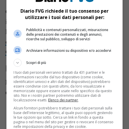
Gli interessati dovranno candidarsi
Diario FVG richiede il tuo consenso per
utilizzare i tuoi dati personali per:
inviando il proprio curriculum
entro
Pubblicità e contenuti personalizzati, misurazione
lunedì 16 giugno
attraverso il
sito
delle prestazioni dei contenuti e degli annunci,
ricerche sul pubblico, sviluppo di servizi
dedicato della Regione Friuli-Venezia
Giuli
a .
Archiviare informazioni su dispositivo e/o accedervi
Scopri di più
Le aziende presenti all’evento
I tuoi dati personali verranno trattati da 431 partner e le
informazioni raccolte dal tuo dispositivo (come cookie,
Le imprese partecipanti al Recruiting Day
identificatori univoci e altri dati del dispositivo) potrebbero
essere condivise con questi ultimi, da loro visualizzate e
di San Vito al Tagliamento sono:
memorizzate oppure essere usate nello specifico da questo
sito. Noi e i nostri partner potremmo utilizzare dati di
localizzazione esatti.
Elenco dei partner
.
Alta
(cucine di design)
Alcuni fornitori potrebbero trattare i tuoi dati personali sulla
base dell'interesse legittimo, al quale puoi opporti gestendo
le tue opzioni qui sotto. Cerca un link in fondo a questa
Astercoop
(logistica integrata)
pagina o nel menu del sito per gestire o revocare il consenso
nelle impostazioni della privacy e dei cookie.
Bormioli Pharma
(packaging