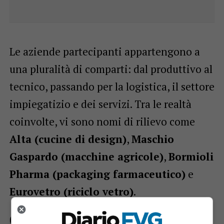
Le aziende partecipanti appartengono a
una pluralità di comparti: dal produttivo al
tecnico, passando per la logistica, il settore
impiegatizio e dei servizi. Tra le realtà
coinvolte, vi sono nomi di rilievo come
Alta (cucine di design)
,
Maschio
Gaspardo (macchine agricole)
,
Bormioli
Pharma (packaging farmaceutico)
e
Eurovetro (riciclo vetro)
.
Come candidarsi