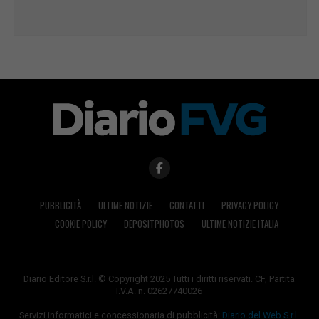
PUBBLICITÀ
ULTIME NOTIZIE
CONTATTI
PRIVACY POLICY
COOKIE POLICY
DEPOSITPHOTOS
ULTIME NOTIZIE ITALIA
Diario Editore S.r.l. © Copyright 2025 Tutti i diritti riservati. CF, Partita
I.V.A. n. 02627740026
Servizi informatici e concessionaria di pubblicità:
Diario del Web S.r.l.