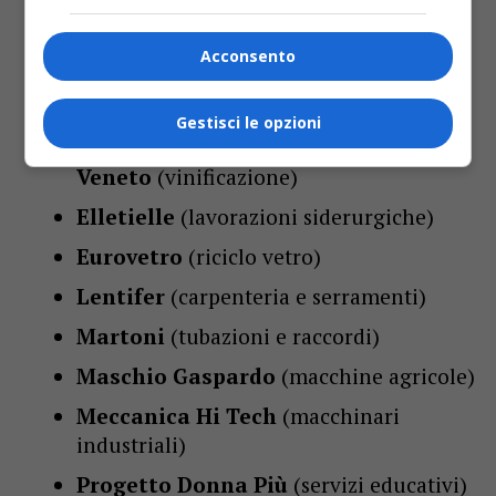
farmaceutico)
Acconsento
Bottos
(prodotti per manto erboso)
Ca.Metal
(riciclo materiali)
Gestisci le opzioni
Cantina di Conegliano e Vittorio
Veneto
(vinificazione)
Elletielle
(lavorazioni siderurgiche)
Eurovetro
(riciclo vetro)
Lentifer
(carpenteria e serramenti)
Martoni
(tubazioni e raccordi)
Maschio Gaspardo
(macchine agricole)
Meccanica Hi Tech
(macchinari
industriali)
Progetto Donna Più
(servizi educativi)