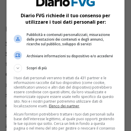
29 giugno
nella splendida
Laguna di
Grado
, raggiungibile esclusivamente via
mare con imbarcazioni.
Diario FVG richiede il tuo consenso per
utilizzare i tuoi dati personali per:
Una vetrina per il territorio
Pubblicità e contenuti personalizzati, misurazione
delle prestazioni dei contenuti e degli annunci,
Secondo l’assessore regionale al Turismo,
ricerche sul pubblico, sviluppo di servizi
Sergio Emidio Bini
, questa iniziativa
Archiviare informazioni su dispositivo e/o accedervi
testimonia la capacità del Friuli-Venezia
Scopri di più
Giulia di ospitare eventi di rilevanza
I tuoi dati personali verranno trattati da 431 partner e le
informazioni raccolte dal tuo dispositivo (come cookie,
nazionale e internazionale. Bini ha
identificatori univoci e altri dati del dispositivo) potrebbero
essere condivise con questi ultimi, da loro visualizzate e
sottolineato il valore turistico e culturale
memorizzate oppure essere usate nello specifico da questo
sito. Noi e i nostri partner potremmo utilizzare dati di
dell’evento, che valorizza uno dei più
localizzazione esatti.
Elenco dei partner
.
affascinanti simboli della regione: il mare
Alcuni fornitori potrebbero trattare i tuoi dati personali sulla
base dell'interesse legittimo, al quale puoi opporti gestendo
le tue opzioni qui sotto. Cerca un link in fondo a questa
al tramonto.
pagina o nel menu del sito per gestire o revocare il consenso