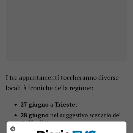
I tre appuntamenti toccheranno diverse
località iconiche della regione:
27 giugno
a
Trieste
;
28 giugno
nel suggestivo scenario del
Golfo di Panzano
;