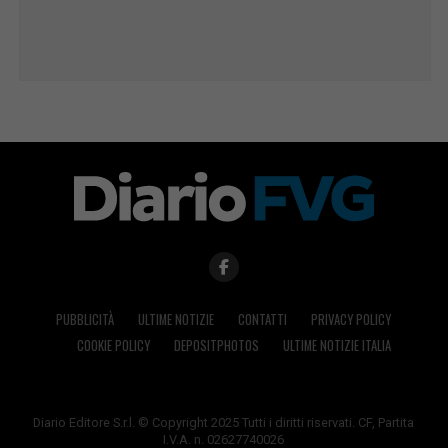
PUBBLICITÀ
ULTIME NOTIZIE
CONTATTI
PRIVACY POLICY
COOKIE POLICY
DEPOSITPHOTOS
ULTIME NOTIZIE ITALIA
Diario Editore S.r.l. © Copyright 2025 Tutti i diritti riservati. CF, Partita
I.V.A. n. 02627740026