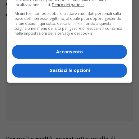
energetici più elevati, dall’altro le spese
localizzazione esatti.
Elenco dei partner
.
crescenti per trasporti e consegne.
Alcuni fornitori potrebbero trattare i tuoi dati personali sulla
base dell'interesse legittimo, al quale puoi opporti gestendo
le tue opzioni qui sotto. Cerca un link in fondo a questa
pagina o nel menu del sito per gestire o revocare il consenso
nelle impostazioni della privacy e dei cookie.
Acconsento
Gestisci le opzioni
Per molte realtà, soprattutto quelle di