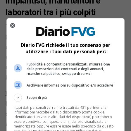
Impiantisti, manutentori e
laboratori tra i più colpiti
Tra le categorie maggiormente esposte
figurano gli
impiantisti
, che percorrono
Diario FVG richiede il tuo consenso per
mediamente tra i 25mila e i 30mila
utilizzare i tuoi dati personali per:
chilometri all’anno, e i tecnici
Pubblicità e contenuti personalizzati, misurazione
manutentori, impegnati quotidianamente
delle prestazioni dei contenuti e degli annunci,
ricerche sul pubblico, sviluppo di servizi
in numerosi interventi sul territorio.
Archiviare informazioni su dispositivo e/o accedervi
Ma non solo. Anche attività come
panifici,
Scopri di più
lavanderie, gelaterie e laboratori
I tuoi dati personali verranno trattati da 431 partner e le
informazioni raccolte dal tuo dispositivo (come cookie,
artigiani
devono fare i conti con un
identificatori univoci e altri dati del dispositivo) potrebbero
essere condivise con questi ultimi, da loro visualizzate e
doppio aumento: da un lato i costi
memorizzate oppure essere usate nello specifico da questo
sito. Noi e i nostri partner potremmo utilizzare dati di