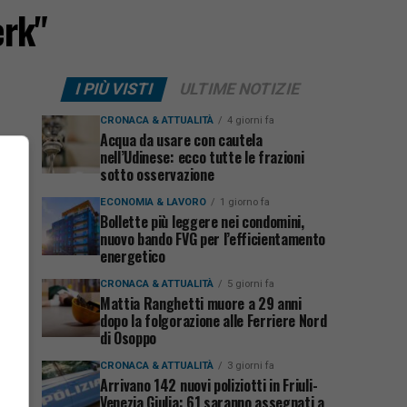
erk"
I PIÙ VISTI
ULTIME NOTIZIE
CRONACA & ATTUALITÀ
4 giorni fa
Acqua da usare con cautela
nell’Udinese: ecco tutte le frazioni
sotto osservazione
ECONOMIA & LAVORO
1 giorno fa
Bollette più leggere nei condomini,
nuovo bando FVG per l’efficientamento
energetico
CRONACA & ATTUALITÀ
5 giorni fa
Mattia Ranghetti muore a 29 anni
dopo la folgorazione alle Ferriere Nord
di Osoppo
CRONACA & ATTUALITÀ
3 giorni fa
Arrivano 142 nuovi poliziotti in Friuli-
Venezia Giulia: 61 saranno assegnati a