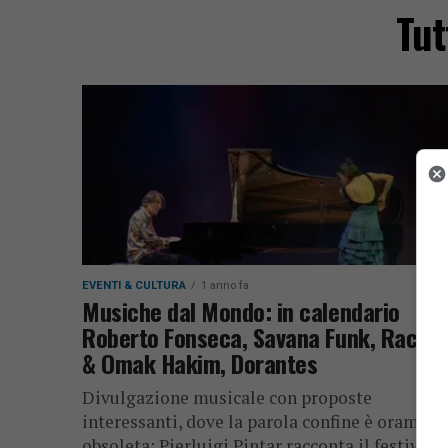
Tut
EVENTI & CULTURA
1 anno fa
Musiche dal Mondo: in calendario
Roberto Fonseca, Savana Funk, Rachel
& Omak Hakim, Dorantes
Divulgazione musicale con proposte
interessanti, dove la parola confine è oramai
obsoleta: Pierluigi Pintar racconta il festival