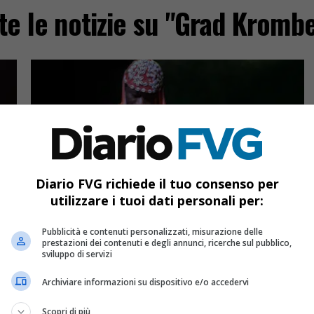
te le notizie su "Grad Kromb
Diario FVG richiede il tuo consenso per
utilizzare i tuoi dati personali per:
EVENTI & CULTURA
6 anni fa
Il gradito ritorno di Glasbe Sveta –
 Z
Musiche dal Mondo
Pubblicità e contenuti personalizzati, misurazione delle
prestazioni dei contenuti e degli annunci, ricerche sul pubblico,
sviluppo di servizi
Aly Keita & Hamid Drake, Fabrizio Bosso e
Luciano Biondini i big attesi in questa edizione
Archiviare informazioni su dispositivo e/o accedervi
dal 29 luglio al 25 agosto
Scopri di più