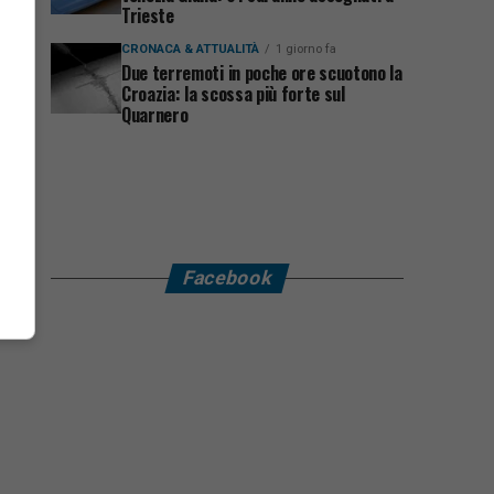
Trieste
CRONACA & ATTUALITÀ
1 giorno fa
Due terremoti in poche ore scuotono la
Croazia: la scossa più forte sul
Quarnero
Facebook