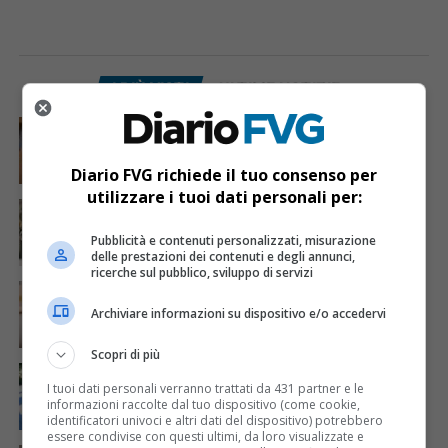
I PIÙ VISTI
ULTIME NOTIZIE
CRONACA & ATTUALITÀ
7 giorni fa
Mostravano vacanze e vestiti firmati sui social:
dietro il lusso un traffico di droga da milioni
Diario FVG richiede il tuo consenso per
utilizzare i tuoi dati personali per:
CRONACA & ATTUALITÀ
3 giorni fa
Acqua da usare con cautela nell’Udinese: ecco tutte
le frazioni sotto osservazione
Pubblicità e contenuti personalizzati, misurazione
delle prestazioni dei contenuti e degli annunci,
ricerche sul pubblico, sviluppo di servizi
CRONACA & ATTUALITÀ
4 giorni fa
Mattia Ranghetti muore a 29 anni dopo la
Archiviare informazioni su dispositivo e/o accedervi
folgorazione alle Ferriere Nord di Osoppo
Scopri di più
CRONACA & ATTUALITÀ
2 giorni fa
Arrivano 142 nuovi poliziotti in Friuli-Venezia Giulia:
I tuoi dati personali verranno trattati da 431 partner e le
61 saranno assegnati a Trieste
informazioni raccolte dal tuo dispositivo (come cookie,
identificatori univoci e altri dati del dispositivo) potrebbero
essere condivise con questi ultimi, da loro visualizzate e