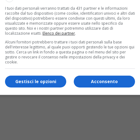
a l’ancora emotiva del loro legame:
un patto
I tuoi dati personali verranno trattati da 431 partner e le informazioni
raccolte dal tuo dispositivo (come cookie, identificatori univoci e altri dati
mpo e alla distanza
.
del dispositivo) potrebbero essere condivise con questi ultimi, da loro
visualizzate e memorizzate oppure essere usate nello specifico da
questo sito. Noi e i nostri partner potremmo utilizzare dati di
 221 partecipanti
localizzazione esatti.
Elenco dei partner
.
Alcuni fornitori potrebbero trattare i tuoi dati personali sulla base
dell'interesse legittimo, al quale puoi opporti gestendo le tue opzioni qui
sotto. Cerca un link in fondo a questa pagina o nel menu del sito per
gestire o revocare il consenso nelle impostazioni della privacy e dei
cookie.
Gestisci le opzioni
Acconsento