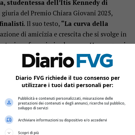
a, studentessa dell’Itis Kennedy di
a giuria del Premio Chiara Giovani 2025,
finalisti
. Il suo testo,
“La curva della
razione di amicizia e crescita che si svolge in
 stazione ferroviaria, dove
quattro ragazzi
gio d’estate
per condividere
libri, sogni e
Diario FVG richiede il tuo consenso per
nzi e riti segreti
utilizzare i tuoi dati personali per:
 quattro adolescenti – si creano
un rifugio
Pubblicità e contenuti personalizzati, misurazione delle
prestazioni dei contenuti e degli annunci, ricerche sul pubblico,
 del mondo, dove coltivano
letture, scritture
sviluppo di servizi
ementano un’amicizia profonda. Quando Leo,
Archiviare informazioni su dispositivo e/o accedervi
idono di
seppellire un libro scritto insieme
,
Scopri di più