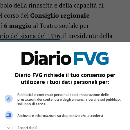
bolo della rinascita e della capacità di
el corso del
Consiglio regionale
ri
6 maggio
al Teatro sociale per
rio del sisma del 1976
, il presidente della
ga
ha richiamato il valore storico e politico
li”
, davanti alle più alte cariche dello Stato.
Diario FVG richiede il tuo consenso per
utilizzare i tuoi dati personali per:
ra San Daniele, risorgive e Tagliamento: il FVG si mette in
Pubblicità e contenuti personalizzati, misurazione delle
prestazioni dei contenuti e degli annunci, ricerche sul pubblico,
sviluppo di servizi
venta un francobollo: omaggio ai 50 anni dal sisma
Archiviare informazioni su dispositivo e/o accedervi
ggi attivo il 116117 in FVG, come funziona
Scopri di più