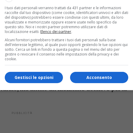
I tuoi dati personali verranno trattati da 431 partner e le informazioni
raccolte dal tuo dispositivo (come cookie, identificatori univoci e altri dati
ato il
Presidente della Repubblica Sergio
del dispositivo) potrebbero essere condivise con questi ultimi, da loro
visualizzate e memorizzate oppure essere usate nello specifico da
 Consiglio
Giorgia Meloni
, i ministri
questo sito. Noi e i nostri partner potremmo utilizzare dati di
localizzazione esatti.
Elenco dei partner
.
iriani
, oltre al presidente del Consiglio
Alcuni fornitori potrebbero trattare i tuoi dati personali sulla base
dell'interesse legittimo, al quale puoi opporti gestendo le tue opzioni qui
sotto. Cerca un link in fondo a questa pagina o nel menu del sito per
gestire o revocare il consenso nelle impostazioni della privacy e dei
cookie.
va di verità per le istituzioni»
 sottolineato come il sisma del 1976 non sia
Gestisci le opzioni
Acconsento
aturale, ma anche un momento decisivo per la