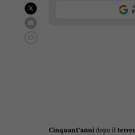
A
F
Cinquant’anni
dopo il
terre