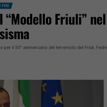
E FVG
il “Modello Friuli” ne
 sisma
 per il 50° anniversario del terremoto del Friuli. Fedr