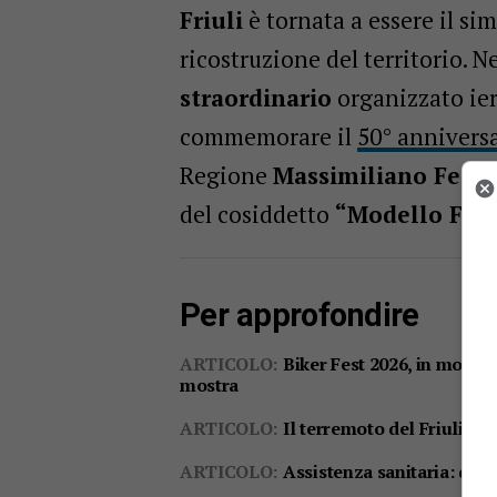
Friuli
è tornata a essere il sim
ricostruzione del territorio. N
straordinario
organizzato ie
commemorare il
50° anniversa
Regione
Massimiliano Fedri
del cosiddetto
“Modello Friu
Per approfondire
ARTICOLO:
Biker Fest 2026, in moto t
mostra
ARTICOLO:
Il terremoto del Friuli di
ARTICOLO:
Assistenza sanitaria: da o