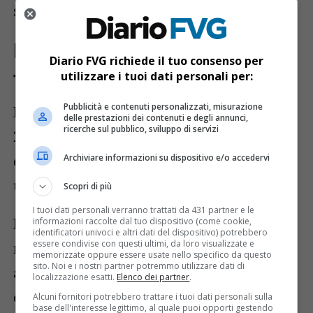
supporto del Terziario».
Bilancio in utile e autonomi
a
Diario FVG richiede il tuo consenso per
finanziaria
utilizzare i tuoi dati personali per:
Pubblicità e contenuti personalizzati, misurazione
Dal punto di vista economico, il bilancio
delle prestazioni dei contenuti e degli annunci,
ricerche sul pubblico, sviluppo di servizi
2025 del Catt Fvg si chiude con un
valore
della produzione pari a 702.173 euro
e
Archiviare informazioni su dispositivo e/o accedervi
un
utile netto di 2.666 euro
.
Scopri di più
I tuoi dati personali verranno trattati da 431 partner e le
La società ha inoltre sottolineato di aver
informazioni raccolte dal tuo dispositivo (come cookie,
identificatori univoci e altri dati del dispositivo) potrebbero
essere condivise con questi ultimi, da loro visualizzate e
mantenuto una gestione prudente e
memorizzate oppure essere usate nello specifico da questo
sito. Noi e i nostri partner potremmo utilizzare dati di
autonoma, senza ricorrere a strumenti di
localizzazione esatti.
Elenco dei partner
.
credito bancario. «La gestione oculata ha
Alcuni fornitori potrebbero trattare i tuoi dati personali sulla
base dell'interesse legittimo, al quale puoi opporti gestendo