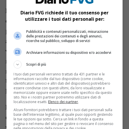
Per chi non potrà utilizzare lo svincolo
Diario FVG richiede il tuo consenso per
utilizzare i tuoi dati personali per:
esterno di entrata, Autostrade consiglia di
proseguire lungo la
strada statale 13
fino
Pubblicità e contenuti personalizzati, misurazione
delle prestazioni dei contenuti e degli annunci,
all’uscita successiva, continuando poi su
ricerche sul pubblico, sviluppo di servizi
via Guglielmo Marconi
. Alla rotonda sarà
Archiviare informazioni su dispositivo e/o accedervi
necessario prendere la prima uscita e
Scopri di più
rientrare sulla statale 13 in direzione
I tuoi dati personali verranno trattati da 431 partner e le
informazioni raccolte dal tuo dispositivo (come cookie,
Udine, così da raggiungere nuovamente
identificatori univoci e altri dati del dispositivo) potrebbero
essere condivise con questi ultimi, da loro visualizzate e
l’entrata di Udine Nord.
memorizzate oppure essere usate nello specifico da questo
sito. Noi e i nostri partner potremmo utilizzare dati di
localizzazione esatti.
Elenco dei partner
.
Diverso invece il percorso previsto per la
Alcuni fornitori potrebbero trattare i tuoi dati personali sulla
base dell'interesse legittimo, al quale puoi opporti gestendo
chiusura dello svincolo esterno di uscita
le tue opzioni qui sotto. Cerca un link in fondo a questa
pagina o nel menu del sito per gestire o revocare il consenso
verso Tarvisio. In questo caso gli
nelle impostazioni della privacy e dei cookie.