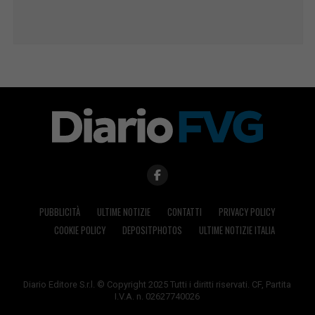
PUBBLICITÀ
ULTIME NOTIZIE
CONTATTI
PRIVACY POLICY
COOKIE POLICY
DEPOSITPHOTOS
ULTIME NOTIZIE ITALIA
Diario Editore S.r.l. © Copyright 2025 Tutti i diritti riservati. CF, Partita
I.V.A. n. 02627740026