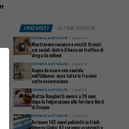
"
I PIÙ VISTI
ULTIME NOTIZIE
CRONACA & ATTUALITÀ
6 giorni fa
Mostravano vacanze e vestiti firmati
sui social: dietro il lusso un traffico di
droga da milioni
CRONACA & ATTUALITÀ
2 giorni fa
Acqua da usare con cautela
nell’Udinese: ecco tutte le frazioni
sotto osservazione
CRONACA & ATTUALITÀ
3 giorni fa
Mattia Ranghetti muore a 29 anni
dopo la folgorazione alle Ferriere Nord
di Osoppo
CRONACA & ATTUALITÀ
1 giorno fa
Arrivano 142 nuovi poliziotti in Friuli-
Venezia Giulia: 61 saranno assegnati a