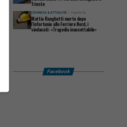
Trieste
CRONACA & ATTUALITÀ
3 giorni fa
Mattia Ranghetti morto dopo
l’infortunio alle Ferriere Nord, i
sindacati: «Tragedia inaccettabile»
Facebook