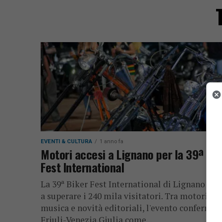
EVENTI & CULTURA
1 anno fa
Motori accesi a Lignano per la 39ª Bik
Fest International
La 39ª Biker Fest International di Lignano pu
a superare i 240 mila visitatori. Tra motori,
musica e novità editoriali, l'evento conferma i
Friuli-Venezia Giulia come...