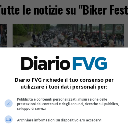
Tutte le notizie su "Biker Fest
Diario FVG richiede il tuo consenso per
EVENTI & CULTURA
3 anni fa
utilizzare i tuoi dati personali per:
er
Chiuso il week-end del Biker Fest di
Lignano con 120 mila partecipanti
Pubblicità e contenuti personalizzati, misurazione delle
prestazioni dei contenuti e degli annunci, ricerche sul pubblico,
nta
L’area Demo Ride non solo ha confermato il
sviluppo di servizi
record di partecipazione dello scorso anno, ma
l
l’ha addirittura superato con quasi 4.000 prove su
Archiviare informazioni su dispositivo e/o accedervi
strada gratuite