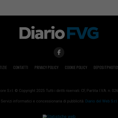
TIZIE
CONTATTI
PRIVACY POLICY
COOKIE POLICY
DEPOSITPHOTO
ore S.r.l. © Copyright 2025 Tutti i diritti riservati. CF, Partita I.V.A. n.
Servizi informatici e concessionaria di pubblicità:
Diario del Web S.r.l.