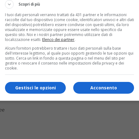
Scopri di più
I tuoi dati personali verranno trattati da 431 partner e le informazioni
raccolte dal tuo dispositivo (come cookie, identificatori univoci e altri dati
del dispositivo) potrebbero essere condivise con questi ultimi, da loro
visualizzate e memorizzate oppure essere usate nello specifico da
questo sito. Noi e i nostri partner potremmo utilizzare dati di
localizzazione esatti.
Elenco dei partner
.
Alcuni fornitori potrebbero trattare i tuoi dati personali sulla base
dell'interesse legittimo, al quale puoi opporti gestendo le tue opzioni qui
sotto. Cerca un link in fondo a questa pagina o nel menu del sito per
gestire o revocare il consenso nelle impostazioni della privacy e dei
cookie.
k-
Gestisci le opzioni
Acconsento
ree