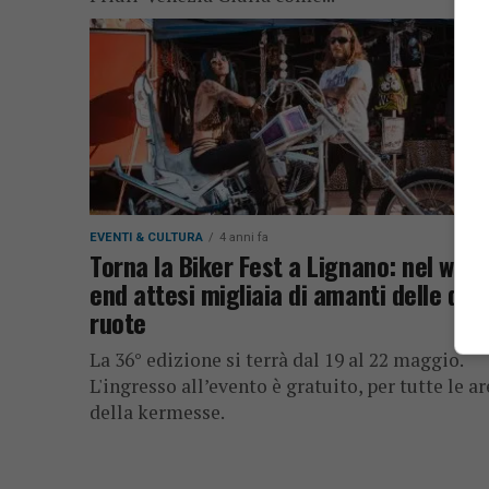
EVENTI & CULTURA
4 anni fa
Torna la Biker Fest a Lignano: nel wee
end attesi migliaia di amanti delle due
ruote
La 36° edizione si terrà dal 19 al 22 maggio.
L'ingresso all’evento è gratuito, per tutte le a
della kermesse.