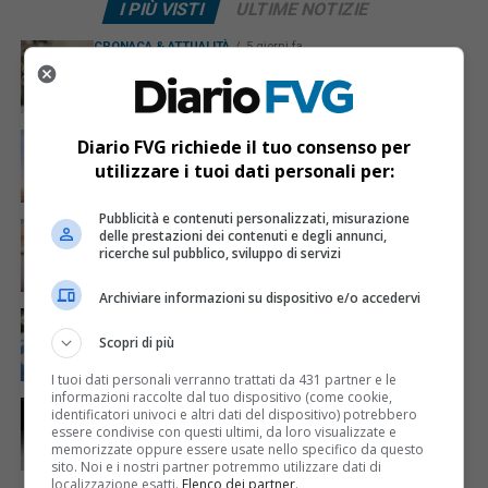
I PIÙ VISTI
ULTIME NOTIZIE
CRONACA & ATTUALITÀ
5 giorni fa
Acqua da usare con cautela nell’Udinese: ecco tutte
le frazioni sotto osservazione
ECONOMIA & LAVORO
2 giorni fa
Diario FVG richiede il tuo consenso per
Bollette più leggere nei condomini, nuovo bando FVG
utilizzare i tuoi dati personali per:
per l’efficientamento energetico
Pubblicità e contenuti personalizzati, misurazione
CRONACA & ATTUALITÀ
6 giorni fa
delle prestazioni dei contenuti e degli annunci,
Mattia Ranghetti muore a 29 anni dopo la
ricerche sul pubblico, sviluppo di servizi
folgorazione alle Ferriere Nord di Osoppo
Archiviare informazioni su dispositivo e/o accedervi
CRONACA & ATTUALITÀ
4 giorni fa
Arrivano 142 nuovi poliziotti in Friuli-Venezia Giulia:
Scopri di più
61 saranno assegnati a Trieste
I tuoi dati personali verranno trattati da 431 partner e le
informazioni raccolte dal tuo dispositivo (come cookie,
CRONACA & ATTUALITÀ
2 giorni fa
identificatori univoci e altri dati del dispositivo) potrebbero
Due terremoti in poche ore scuotono la Croazia: la
essere condivise con questi ultimi, da loro visualizzate e
scossa più forte sul Quarnero
memorizzate oppure essere usate nello specifico da questo
sito. Noi e i nostri partner potremmo utilizzare dati di
localizzazione esatti.
Elenco dei partner
.