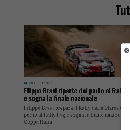
Tut
SPORT
2 mesi fa
Filippo Bravi riparte dal podio al Rally 
e sogna la finale nazionale
Filippo Bravi prepara il Rally della Marca dopo
podio al Rally Fvg e sogna la finale nazionale 
Coppa Italia