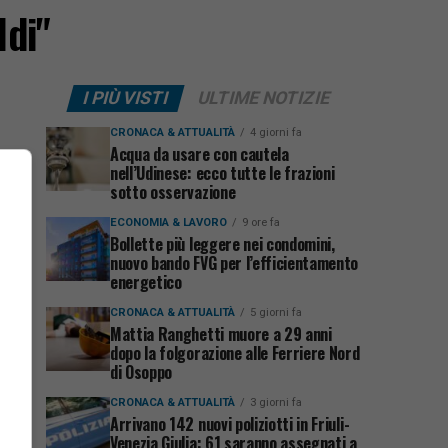
ldi"
I PIÙ VISTI
ULTIME NOTIZIE
CRONACA & ATTUALITÀ
4 giorni fa
Acqua da usare con cautela
nell’Udinese: ecco tutte le frazioni
sotto osservazione
ECONOMIA & LAVORO
9 ore fa
Bollette più leggere nei condomini,
nuovo bando FVG per l’efficientamento
energetico
CRONACA & ATTUALITÀ
5 giorni fa
Mattia Ranghetti muore a 29 anni
dopo la folgorazione alle Ferriere Nord
di Osoppo
CRONACA & ATTUALITÀ
3 giorni fa
Arrivano 142 nuovi poliziotti in Friuli-
Venezia Giulia: 61 saranno assegnati a