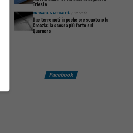
Trieste
CRONACA & ATTUALITÀ
12 ore fa
Due terremoti in poche ore scuotono la
Croazia: la scossa più forte sul
Quarnero
Facebook