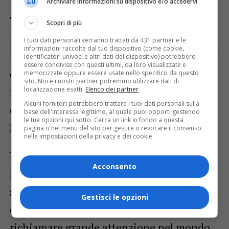
Archiviare informazioni su dispositivo e/o accedervi
Tra le novità più attese c’è anche il
Scopri di più
possibile debutto su una nuova vettura.
I tuoi dati personali verranno trattati da 431 partner e le
informazioni raccolte dal tuo dispositivo (come cookie,
Bravi, infatti, corre con Friulmotor dal 2019
identificatori univoci e altri dati del dispositivo) potrebbero
essere condivise con questi ultimi, da loro visualizzate e
e nelle prossime gare potrebbe utilizzare la
memorizzate oppure essere usate nello specifico da questo
sito. Noi e i nostri partner potremmo utilizzare dati di
localizzazione esatti.
Elenco dei partner
.
nuova
Lancia Ypsilon Rally2
, modello
Alcuni fornitori potrebbero trattare i tuoi dati personali sulla
che dovrebbe arrivare a breve al team di
base dell'interesse legittimo, al quale puoi opporti gestendo
le tue opzioni qui sotto. Cerca un link in fondo a questa
Manzano.
pagina o nel menu del sito per gestire o revocare il consenso
nelle impostazioni della privacy e dei cookie.
Una scelta che rappresenterebbe un
Acconsento
importante passo avanti tecnico e
simbolico per il pilota udinese, pronto a
Gestisci le opzioni
confrontarsi con una vettura destinata a
richiamare grande attenzione nel mondo