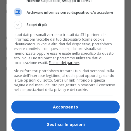
persone
attraverso oltre
200 corse
ricerche sul pubblico, sviluppo di servizi
complessive
.
Archiviare informazioni su dispositivo e/o accedervi
Scopri di più
Il biglietto andata e ritorno costerà
5
I tuoi dati personali verranno trattati da 431 partner e le
euro
, acquistabile nelle rivendite
informazioni raccolte dal tuo dispositivo (come cookie,
identificatori univoci e altri dati del dispositivo) potrebbero
autorizzate. Previsto un sovrapprezzo di
1
essere condivise con questi ultimi, da loro visualizzate e
memorizzate oppure essere usate nello specifico da questo
euro
per chi acquisterà il ticket
sito. Noi e i nostri partner potremmo utilizzare dati di
localizzazione esatti.
Elenco dei partner
.
direttamente a bordo.
Alcuni fornitori potrebbero trattare i tuoi dati personali sulla
base dell'interesse legittimo, al quale puoi opporti gestendo
le tue opzioni qui sotto. Cerca un link in fondo a questa
pagina o nel menu del sito per gestire o revocare il consenso
nelle impostazioni della privacy e dei cookie.
Acconsento
Gestisci le opzioni