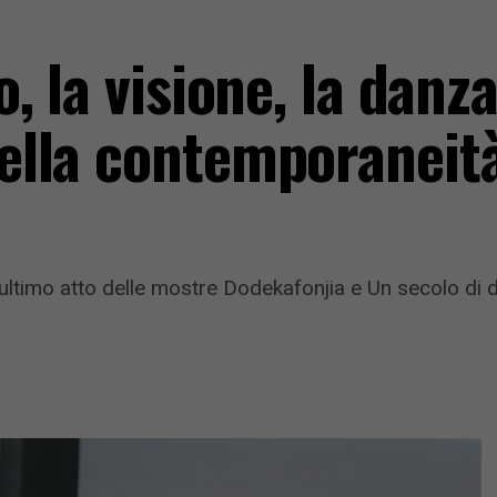
to, la visione, la dan
della contemporaneità
imo atto delle mostre Dodekafonjia e Un secolo di dise