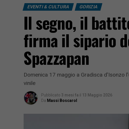
EVENTI & CULTURA
GORIZIA
Il segno, il batti
firma il sipario 
Spazzapan
Domenica 17 maggio a Gradisca d’Isonzo l’ult
vinile
Pubblicato
3 mesi fa
il
13 Maggio 2026
Da
Massi Boscarol