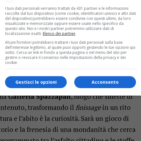
I tuoi dati personali verranno trattati da 431 partner e le informazioni
raccolte dal tuo dispositivo (come cookie, identificatori univoci e altri dati
del dispositivo) potrebbero essere condivise con questi ultimi, da loro
visualizzate e memorizzate oppure essere usate nello specifico da
questo sito. Noi e i nostri partner potremmo utilizzare dati di
localizzazione esatti.
Elenco dei partner
.
Alcuni fornitori potrebbero trattare i tuoi dati personali sulla base
dell'interesse legittimo, al quale puoi opporti gestendo le tue opzioni qui
sotto. Cerca un link in fondo a questa pagina o nel menu del sito per
gestire o revocare il consenso nelle impostazioni della privacy e dei
ì Gradisca è pronta a trasformarsi in una
cookie.
marmo dei palazzi riflette l’ambizione di una
Gestisci le opzioni
Acconsento
nalità del riposo. Si respirerà un’aria da
lla
Galleria Spazzapan
, luogo che smette di
contenuto, trasformando il
finissage
in un rito
ltura e l’abito è la curiosità. Sarà un gioco di
itorio e la frenesia di una mondanità che cerca
programmato tra l’asfalto cittadino e le stoffe