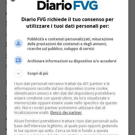
memoria il tragico precedente del 2019,
quando i poliziotti
Pierluigi Rotta e
Diario FVG richiede il tuo consenso per
Matteo Demenego
vennero uccisi
utilizzare i tuoi dati personali per:
all’interno della Questura da Alejandro
Pubblicità e contenuti personalizzati, misurazione
Meran. Dopo quel duplice omicidio erano
delle prestazioni dei contenuti e degli annunci,
ricerche sul pubblico, sviluppo di servizi
già stati introdotti nuovi protocolli di
Archiviare informazioni su dispositivo e/o accedervi
sicurezza.
Scopri di più
La ricostruzione dell’accaduto
I tuoi dati personali verranno trattati da 431 partner e le
informazioni raccolte dal tuo dispositivo (come cookie,
identificatori univoci e altri dati del dispositivo) potrebbero
Secondo quanto emerso, il 47enne si era
essere condivise con questi ultimi, da loro visualizzate e
memorizzate oppure essere usate nello specifico da questo
inizialmente presentato in Questura
sito. Noi e i nostri partner potremmo utilizzare dati di
localizzazione esatti.
Elenco dei partner
.
dichiarando di voler sporgere denuncia. A
Alcuni fornitori potrebbero trattare i tuoi dati personali sulla
base dell'interesse legittimo, al quale puoi opporti gestendo
causa del suo stato di agitazione, era stato
le tue opzioni qui sotto. Cerca un link in fondo a questa