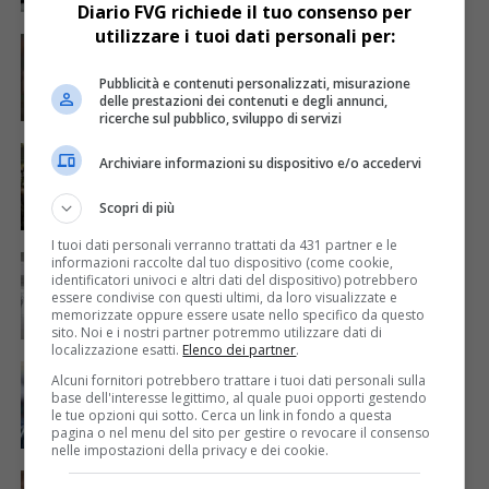
Diario FVG richiede il tuo consenso per
utilizzare i tuoi dati personali per:
CRONACA & ATTUALITÀ
1 anno fa
Carcere Udine, detenuto aggredisce un
agente per farsi trasferire
Pubblicità e contenuti personalizzati, misurazione
delle prestazioni dei contenuti e degli annunci,
ricerche sul pubblico, sviluppo di servizi
CRONACA & ATTUALITÀ
1 anno fa
Archiviare informazioni su dispositivo e/o accedervi
Condannato manifestante “No Green Pass”
per l’aggressione al giornalista Paladin
Scopri di più
I tuoi dati personali verranno trattati da 431 partner e le
CRONACA & ATTUALITÀ
2 anni fa
informazioni raccolte dal tuo dispositivo (come cookie,
Attesa troppo lunga? Due uomini sfasciano
identificatori univoci e altri dati del dispositivo) potrebbero
il pronto soccorso di Latisana
essere condivise con questi ultimi, da loro visualizzate e
memorizzate oppure essere usate nello specifico da questo
sito. Noi e i nostri partner potremmo utilizzare dati di
localizzazione esatti.
Elenco dei partner
.
TRIESTE
2 anni fa
Alcuni fornitori potrebbero trattare i tuoi dati personali sulla
Solidarietà a Francesco Metz, aggredito a
base dell'interesse legittimo, al quale puoi opporti gestendo
Trieste davanti alla famiglia
le tue opzioni qui sotto. Cerca un link in fondo a questa
pagina o nel menu del sito per gestire o revocare il consenso
nelle impostazioni della privacy e dei cookie.
TRIESTE
2 anni fa