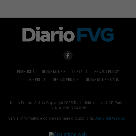
PUBBLICITÀ
ULTIME NOTIZIE
CONTATTI
PRIVACY POLICY
COOKIE POLICY
DEPOSITPHOTOS
ULTIME NOTIZIE ITALIA
Diario Editore S.r.l. © Copyright 2025 Tutti i diritti riservati. CF, Partita
I.V.A. n. 02627740026
Servizi informatici e concessionaria di pubblicità:
Diario del Web S.r.l.