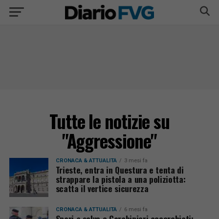
Tutte le notizie su
"Aggressione"
CRONACA & ATTUALITÀ
3 mesi fa
Trieste, entra in Questura e tenta di
strappare la pistola a una poliziotta:
scatta il vertice sicurezza
CRONACA & ATTUALITÀ
6 mesi fa
Spari a salve e Carabinieri accerchiati: