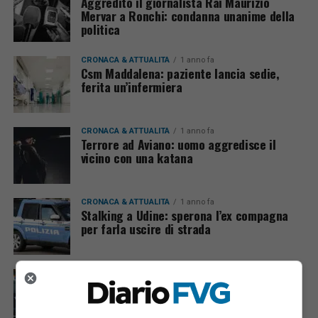
Aggredito il giornalista Rai Maurizio
Mervar a Ronchi: condanna unanime della
politica
CRONACA & ATTUALITÀ
1 anno fa
Csm Maddalena: paziente lancia sedie,
ferita un’infermiera
CRONACA & ATTUALITÀ
1 anno fa
Terrore ad Aviano: uomo aggredisce il
vicino con una katana
CRONACA & ATTUALITÀ
1 anno fa
Stalking a Udine: sperona l’ex compagna
per farla uscire di strada
CRONACA & ATTUALITÀ
1 anno fa
Uomo con coltello minaccia infermieri e
Carabinieri a Trieste