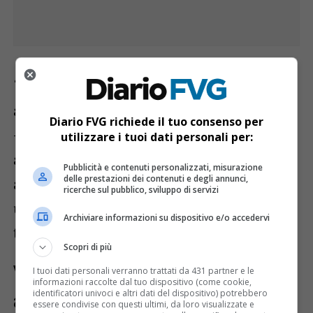
“Non si tratta soltanto di un’opera di
abbellimento urbano – ha spiegato Roberti
Diario FVG richiede il tuo consenso per
– ma di un progetto pensato anche per
utilizzare i tuoi dati personali per:
aumentare la sicurezza. Una piazza più
Pubblicità e contenuti personalizzati, misurazione
delle prestazioni dei contenuti e degli annunci,
aperta, illuminata e accessibile consente
ricerche sul pubblico, sviluppo di servizi
un controllo più semplice ed efficace del
Archiviare informazioni su dispositivo e/o accedervi
territorio”.
Scopri di più
Videosorveglianza e
I tuoi dati personali verranno trattati da 431 partner e le
informazioni raccolte dal tuo dispositivo (come cookie,
identificatori univoci e altri dati del dispositivo) potrebbero
abbattimento delle barriere
essere condivise con questi ultimi, da loro visualizzate e