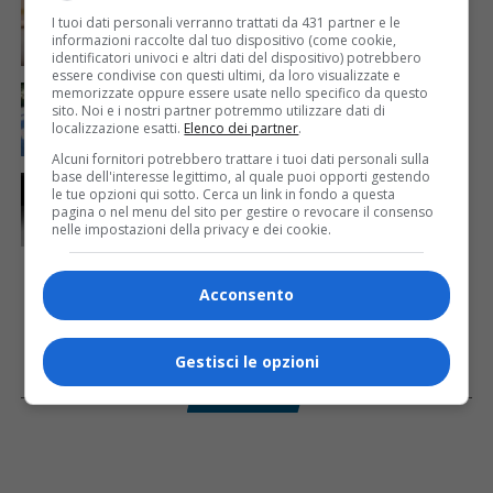
Mattia Ranghetti muore a 29 anni dopo la
I tuoi dati personali verranno trattati da 431 partner e le
folgorazione alle Ferriere Nord di Osoppo
informazioni raccolte dal tuo dispositivo (come cookie,
identificatori univoci e altri dati del dispositivo) potrebbero
essere condivise con questi ultimi, da loro visualizzate e
CRONACA & ATTUALITÀ
3 giorni fa
memorizzate oppure essere usate nello specifico da questo
Arrivano 142 nuovi poliziotti in Friuli-Venezia Giulia:
sito. Noi e i nostri partner potremmo utilizzare dati di
61 saranno assegnati a Trieste
localizzazione esatti.
Elenco dei partner
.
Alcuni fornitori potrebbero trattare i tuoi dati personali sulla
base dell'interesse legittimo, al quale puoi opporti gestendo
CRONACA & ATTUALITÀ
1 giorno fa
le tue opzioni qui sotto. Cerca un link in fondo a questa
Due terremoti in poche ore scuotono la Croazia: la
pagina o nel menu del sito per gestire o revocare il consenso
scossa più forte sul Quarnero
nelle impostazioni della privacy e dei cookie.
Acconsento
Gestisci le opzioni
Facebook