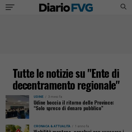
Tutte le notizie su "Ente di
decentramento regionale"
UDINE
3 mesi fa
Udine boccia il ritorno delle Province:
“Solo spreco di denaro pubblico”
CRONACA & ATTUALITÀ
1 anno fa
Viabilità montana, conclusi con successo i