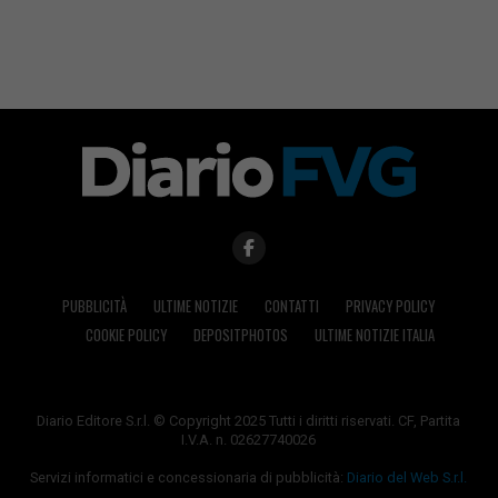
PUBBLICITÀ
ULTIME NOTIZIE
CONTATTI
PRIVACY POLICY
COOKIE POLICY
DEPOSITPHOTOS
ULTIME NOTIZIE ITALIA
Diario Editore S.r.l. © Copyright 2025 Tutti i diritti riservati. CF, Partita
I.V.A. n. 02627740026
Servizi informatici e concessionaria di pubblicità:
Diario del Web S.r.l.