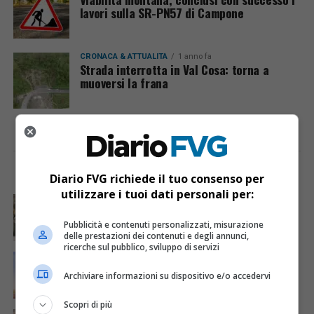
lavori sulla SR-PN57 di Campone
CRONACA & ATTUALITÀ
1 anno fa
Strada interrotta in Val Cosa: torna a
muoversi la frana
I PIÙ VISTI
ULTIME NOTIZIE
Diario FVG richiede il tuo consenso per
utilizzare i tuoi dati personali per:
CRONACA & ATTUALITÀ
4 giorni fa
Acqua da usare con cautela nell’Udinese: ecco tutte
le frazioni sotto osservazione
Pubblicità e contenuti personalizzati, misurazione
delle prestazioni dei contenuti e degli annunci,
ricerche sul pubblico, sviluppo di servizi
ECONOMIA & LAVORO
1 giorno fa
Bollette più leggere nei condomini, nuovo bando FVG
Archiviare informazioni su dispositivo e/o accedervi
per l’efficientamento energetico
Scopri di più
CRONACA & ATTUALITÀ
5 giorni fa