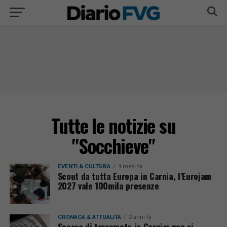
Tutte le notizie su
"Socchieve"
EVENTI & CULTURA
4 mesi fa
Scout da tutta Europa in Carnia, l’Eurojam
2027 vale 100mila presenze
CRONACA & ATTUALITÀ
2 anni fa
Scossa di terremoto in Carnia: non si