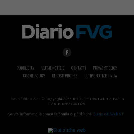
PUBBLICITÀ
ULTIME NOTIZIE
CONTATTI
PRIVACY POLICY
COOKIE POLICY
DEPOSITPHOTOS
ULTIME NOTIZIE ITALIA
Diario Editore S.r.l. © Copyright 2025 Tutti i diritti riservati. CF, Partita
I.V.A. n. 02627740026
Servizi informatici e concessionaria di pubblicità:
Diario del Web S.r.l.