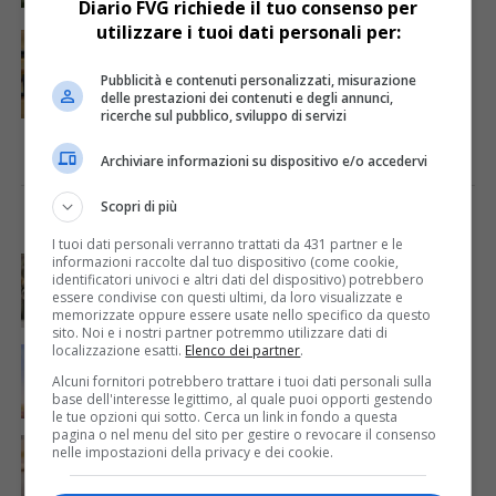
Diario FVG richiede il tuo consenso per
utilizzare i tuoi dati personali per:
CRONACA & ATTUALITÀ
6 anni fa
Minaccia di farsi giustizia da sé: la Polizia
locale gli ritira le armi
Pubblicità e contenuti personalizzati, misurazione
delle prestazioni dei contenuti e degli annunci,
ricerche sul pubblico, sviluppo di servizi
Archiviare informazioni su dispositivo e/o accedervi
Scopri di più
I PIÙ VISTI
ULTIME NOTIZIE
I tuoi dati personali verranno trattati da 431 partner e le
informazioni raccolte dal tuo dispositivo (come cookie,
CRONACA & ATTUALITÀ
4 giorni fa
Acqua da usare con cautela nell’Udinese: ecco tutte
identificatori univoci e altri dati del dispositivo) potrebbero
essere condivise con questi ultimi, da loro visualizzate e
le frazioni sotto osservazione
memorizzate oppure essere usate nello specifico da questo
sito. Noi e i nostri partner potremmo utilizzare dati di
localizzazione esatti.
Elenco dei partner
.
ECONOMIA & LAVORO
21 ore fa
Bollette più leggere nei condomini, nuovo bando FVG
Alcuni fornitori potrebbero trattare i tuoi dati personali sulla
per l’efficientamento energetico
base dell'interesse legittimo, al quale puoi opporti gestendo
le tue opzioni qui sotto. Cerca un link in fondo a questa
pagina o nel menu del sito per gestire o revocare il consenso
CRONACA & ATTUALITÀ
5 giorni fa
nelle impostazioni della privacy e dei cookie.
Mattia Ranghetti muore a 29 anni dopo la
folgorazione alle Ferriere Nord di Osoppo