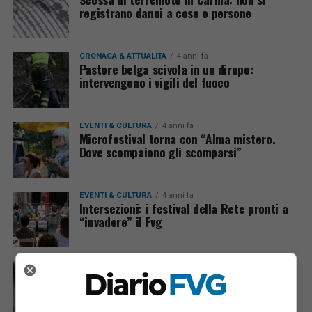
registrano danni a cose o persone
CRONACA & ATTUALITÀ
4 anni fa
Pastore belga scivola in un dirupo:
intervengono i vigili del fuoco
EVENTI & CULTURA
4 anni fa
Microfestival torna con “Alma mistero.
Dove scompaiono gli scomparsi”
EVENTI & CULTURA
4 anni fa
Intersezioni: i festival della Rete pronti a
“invadere” il Fvg
CRONACA & ATTUALITÀ
6 anni fa
Fungaiolo di Tavagnacco trovato senza vita
nei boschi di Socchieve