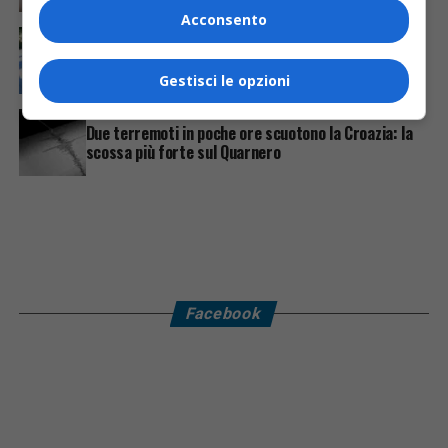
Acconsento
CRONACA & ATTUALITÀ
3 giorni fa
Arrivano 142 nuovi poliziotti in Friuli-Venezia Giulia:
61 saranno assegnati a Trieste
Gestisci le opzioni
CRONACA & ATTUALITÀ
23 ore fa
Due terremoti in poche ore scuotono la Croazia: la
scossa più forte sul Quarnero
Facebook