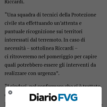
Riccardi.
“Una squadra di tecnici della Protezione
civile sta effettuando un’attenta e
puntuale ricognizione sui territori
interessati dal terremoto. In caso di
necessità – sottolinea Riccardi –
ci ritroveremo nel pomeriggio per capire
quali potrebbero essere gli interventi da
realizzare con urgenza”.
“I sindaci, nel confermare che si è trattato
di un evento che ha destato molta
preoccupazione e paura nella cittadinanza,