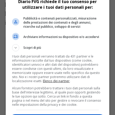
Diario FVG richiede il tuo consenso per
hanno manifestato gratitudine – conclude
utilizzare i tuoi dati personali per:
l’assessore – per la vicinanza dimostrata
Pubblicità e contenuti personalizzati, misurazione
immediatamente dalla Regione”.
delle prestazioni dei contenuti e degli annunci,
ricerche sul pubblico, sviluppo di servizi
Archiviare informazioni su dispositivo e/o accedervi
Scopri di più
I tuoi dati personali verranno trattati da 431 partner e le
informazioni raccolte dal tuo dispositivo (come cookie,
identificatori univoci e altri dati del dispositivo) potrebbero
essere condivise con questi ultimi, da loro visualizzate e
memorizzate oppure essere usate nello specifico da questo
sito. Noi e i nostri partner potremmo utilizzare dati di
localizzazione esatti.
Elenco dei partner
.
Alcuni fornitori potrebbero trattare i tuoi dati personali sulla
base dell'interesse legittimo, al quale puoi opporti gestendo
le tue opzioni qui sotto. Cerca un link in fondo a questa
pagina o nel menu del sito per gestire o revocare il consenso
nelle impostazioni della privacy e dei cookie.