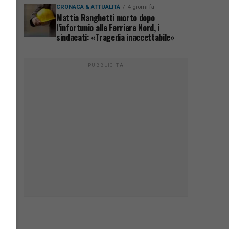
CRONACA & ATTUALITÀ
4 giorni fa
Mattia Ranghetti morto dopo
l’infortunio alle Ferriere Nord, i
sindacati: «Tragedia inaccettabile»
PUBBLICITÀ