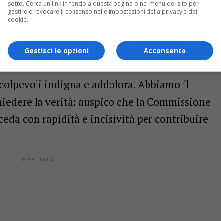
sotto. Cerca un link in fondo a questa pagina o nel menu del sito per
gestire o revocare il consenso nelle impostazioni della privacy e dei
cookie.
he il governatore del Fvg, Massimiliano
anniversario del rapimento e della barbara
Gestisci le opzioni
Acconsento
a che sia stata fatta luce sui fatti e siano
 i colpevoli indigna e addolora. Abbiamo il
hiedere la verità: auspico che la Commissione
eda con rapidità e incisività per contribuire