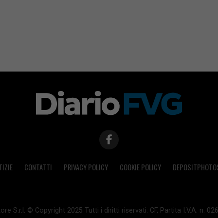
TIZIE
CONTATTI
PRIVACY POLICY
COOKIE POLICY
DEPOSITPHOTO
ore S.r.l. © Copyright 2025 Tutti i diritti riservati. CF, Partita I.V.A. n.