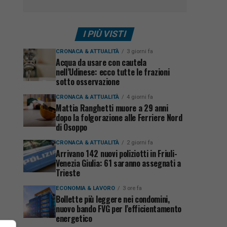
I PIÙ VISTI
CRONACA & ATTUALITÀ
3 giorni fa
Acqua da usare con cautela
nell’Udinese: ecco tutte le frazioni
sotto osservazione
CRONACA & ATTUALITÀ
4 giorni fa
Mattia Ranghetti muore a 29 anni
dopo la folgorazione alle Ferriere Nord
di Osoppo
CRONACA & ATTUALITÀ
2 giorni fa
Arrivano 142 nuovi poliziotti in Friuli-
Venezia Giulia: 61 saranno assegnati a
Trieste
ECONOMIA & LAVORO
3 ore fa
Bollette più leggere nei condomini,
nuovo bando FVG per l’efficientamento
energetico