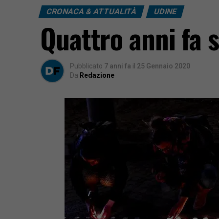
CRONACA & ATTUALITÀ
UDINE
Quattro anni fa 
Pubblicato
7 anni fa
il
25 Gennaio 2020
Da
Redazione