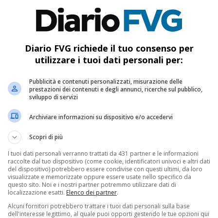
Diario FVG richiede il tuo consenso per
utilizzare i tuoi dati personali per:
Pubblicità e contenuti personalizzati, misurazione delle
prestazioni dei contenuti e degli annunci, ricerche sul pubblico,
sviluppo di servizi
Archiviare informazioni su dispositivo e/o accedervi
016 – 25 gennaio 2020…4 anni … grazie di
Scopri di più
”. E’ quanto scrive Paola Deffendi, mamma di
I tuoi dati personali verranno trattati da 431 partner e le informazioni
raccolte dal tuo dispositivo (come cookie, identificatori univoci e altri dati
del dispositivo) potrebbero essere condivise con questi ultimi, da loro
 Facebook a quattro anni dalla scomparsa del
visualizzate e memorizzate oppure essere usate nello specifico da
questo sito. Noi e i nostri partner potremmo utilizzare dati di
. Sabato sera famiglia Regeni è attesa a una
localizzazione esatti.
Elenco dei partner
.
icello per chiedere verità e giustizia per il
Alcuni fornitori potrebbero trattare i tuoi dati personali sulla base
dell'interesse legittimo, al quale puoi opporti gestendo le tue opzioni qui