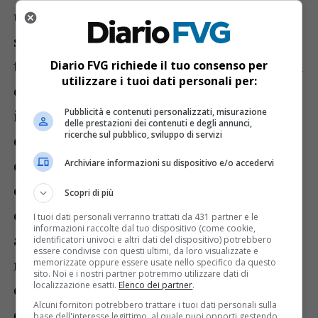
una trattativa complessa e sul cui esito ci
sono molte perplessità e dalla quale
traspare un certo pessimismo. Appare a noi
Diario FVG richiede il tuo consenso per
utilizzare i tuoi dati personali per:
evidente che l’attuale proprietà vorrà
Pubblicità e contenuti personalizzati, misurazione
iniziare i lavori coordinandosi col partner
delle prestazioni dei contenuti e degli annunci,
ricerche sul pubblico, sviluppo di servizi
commerciale che poi gestirà l’area
dell’ipermercato per evidenti ragioni di
Archiviare informazioni su dispositivo e/o accedervi
opportunità. Se infatti siamo soddisfatti
Scopri di più
che una proprietà, dopo anni di
I tuoi dati personali verranno trattati da 431 partner e le
informazioni raccolte dal tuo dispositivo (come cookie,
abbandono, sia pronta a investire per
identificatori univoci e altri dati del dispositivo) potrebbero
essere condivise con questi ultimi, da loro visualizzate e
rilanciare il centro commerciale, certo non
memorizzate oppure essere usate nello specifico da questo
sito. Noi e i nostri partner potremmo utilizzare dati di
localizzazione esatti.
Elenco dei partner
.
ci sfugge che la riduzione di superficie
Alcuni fornitori potrebbero trattare i tuoi dati personali sulla
dell’area nella quale oggi insite
base dell'interesse legittimo, al quale puoi opporti gestendo