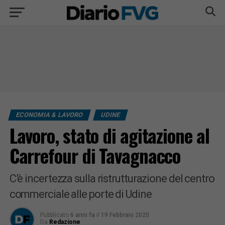
ECONOMIA & LAVORO
UDINE
Lavoro, stato di agitazione al
Carrefour di Tavagnacco
C’è incertezza sulla ristrutturazione del centro
commerciale alle porte di Udine
Pubblicato
6 anni fa
il
19 Febbraio 2020
Da
Redazione