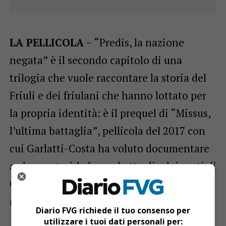
LA PELLICOLA
– “Predis, la nazione
negata” è il secondo capitolo di una
trilogia che vuole raccontare la storia del
Friuli e dei friulani che hanno lottato per
la propria identità: è il prequel di “Missus,
l’ultima battaglia”, pellicola del 2017 con
cui Garlatti-Costa ha voluto documentare
a che punto è la lunga battaglia dei preti di
Glesie Furlane per il diritto di pregare
nella propria lingua. Ora, «
attraverso un
Diario FVG richiede il tuo consenso per
viaggio nel ‘900 friulano Predis racconta la
utilizzare i tuoi dati personali per: