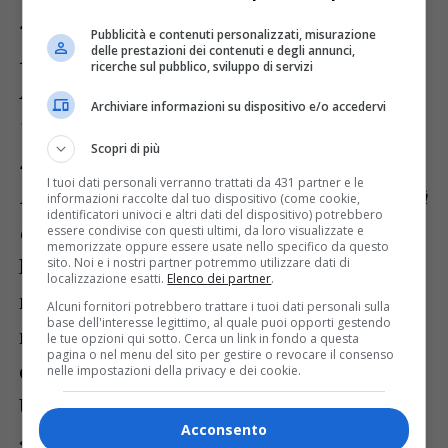
storia di tre preti friulani, don Giuseppe
Pubblicità e contenuti personalizzati, misurazione
delle prestazioni dei contenuti e degli annunci,
Marchetti, don Francesco Placereani e don
ricerche sul pubblico, sviluppo di servizi
Antonio Bellina che hanno dedicato la loro
Archiviare informazioni su dispositivo e/o accedervi
vita al Friuli e alla sua gente, insegnando la
Scopri di più
storia, la lingua e la cultura e, soprattutto,
I tuoi dati personali verranno trattati da 431 partner e le
insegnando a riconoscere la propria identità
informazioni raccolte dal tuo dispositivo (come cookie,
identificatori univoci e altri dati del dispositivo) potrebbero
e a lottare per essa
», ha spiegato il regista.
essere condivise con questi ultimi, da loro visualizzate e
memorizzate oppure essere usate nello specifico da questo
Predis propone una fotografia in bianco e
sito. Noi e i nostri partner potremmo utilizzare dati di
localizzazione esatti.
Elenco dei partner
.
nero che richiama un Friuli dimenticato
Alcuni fornitori potrebbero trattare i tuoi dati personali sulla
base dell'interesse legittimo, al quale puoi opporti gestendo
ma eterno, abitato da persone che vivono
le tue opzioni qui sotto. Cerca un link in fondo a questa
pagina o nel menu del sito per gestire o revocare il consenso
e lavorano ancora a contatto con la terra.
nelle impostazioni della privacy e dei cookie.
Una scelta dell’autore che così ha voluto
Acconsento
«
rappresentare il Friuli attuale, diverso