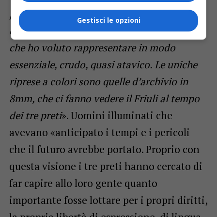
purtroppo da quello che avrebbero
Gestisci le opzioni
desiderato i tre preti protagonisti. Un Friuli
che ho voluto rappresentare in modo
essenziale, crudo, quasi atavico. Le uniche
riprese a colori sono quelle d’archivio in
8mm, che ci fanno vedere il Friuli al tempo
dei tre preti
». Uomini illuminati che
avevano «anticipato i tempi e i pericoli
che il futuro avrebbe portato. Proprio con
questa visione i tre preti hanno cercato di
far capire allo loro gente quanto
importante fosse lottare per i propri diritti,
la propria libertà di espressione, di lingua