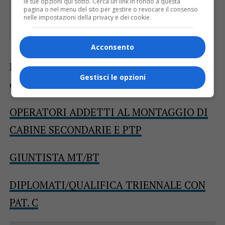
le tue opzioni qui sotto. Cerca un link in fondo a questa
pagina o nel menu del sito per gestire o revocare il consenso
nelle impostazioni della privacy e dei cookie.
Acconsento
Per maggiori informazioni e per candidarsi
Gestisci le opzioni
ci si può collegare ai seguenti link:
OPERATORI ADDETTI AL MONTAGGIO DI
CABINE SECONDARIE E PTP
GIUNTISTA MT/BT
DIPLOMATI/QUALIFICA TRIENNALE CON
PAT. C