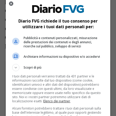
per i diplomati viene richiesto il possesso
della patente C per l’utilizzo delle gru. Le
offerte di lavoro sono presenti sul sito
Diario FVG richiede il tuo consenso per
utilizzare i tuoi dati personali per:
della Regione autonoma Friuli Venezia
Giulia alla pagina relativa alle offerte di
Pubblicità e contenuti personalizzati, misurazione
delle prestazioni dei contenuti e degli annunci,
lavoro.
ricerche sul pubblico, sviluppo di servizi
Archiviare informazioni su dispositivo e/o accedervi
Scopri di più
I tuoi dati personali verranno trattati da 431 partner e le
informazioni raccolte dal tuo dispositivo (come cookie,
identificatori univoci e altri dati del dispositivo) potrebbero
essere condivise con questi ultimi, da loro visualizzate e
memorizzate oppure essere usate nello specifico da questo
sito. Noi e i nostri partner potremmo utilizzare dati di
localizzazione esatti.
Elenco dei partner
.
Alcuni fornitori potrebbero trattare i tuoi dati personali sulla
base dell'interesse legittimo, al quale puoi opporti gestendo