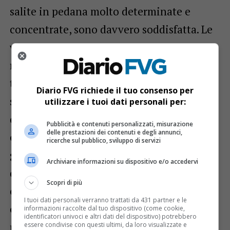
salite in pedana molto determinate e
concentrate, sono davvero soddisfatta. Le
vittorie di oggi – conclude –
rappresentano un premio speciale per
tutte loro». In questi mesi le ginnaste sono
Diario FVG richiede il tuo consenso per
state seguite con passione anche
utilizzare i tuoi dati personali per:
dall’allenatrice Olga Merinova e dalla
Pubblicità e contenuti personalizzati, misurazione
delle prestazioni dei contenuti e degli annunci,
coreografa Rimma Anisimova. La
ricerche sul pubblico, sviluppo di servizi
ginnastica estetica di gruppo è una
Archiviare informazioni su dispositivo e/o accedervi
disciplina della ginnastica in cui squadre
Scopri di più
composte da sei a dieci componenti
I tuoi dati personali verranno trattati da 431 partner e le
eseguono con naturalezza, a corpo libero,
informazioni raccolte dal tuo dispositivo (come cookie,
identificatori univoci e altri dati del dispositivo) potrebbero
una serie di movimenti armonici, ritmici, e
essere condivise con questi ultimi, da loro visualizzate e