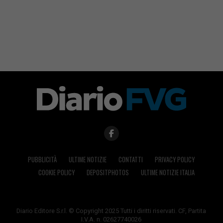
PUBBLICITÀ
ULTIME NOTIZIE
CONTATTI
PRIVACY POLICY
COOKIE POLICY
DEPOSITPHOTOS
ULTIME NOTIZIE ITALIA
Diario Editore S.r.l. © Copyright 2025 Tutti i diritti riservati. CF, Partita
I.V.A. n. 02627740026