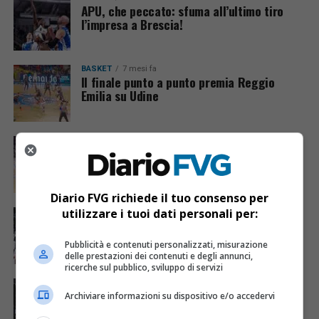
APU, che peccato: sfuma all’ultimo tiro
l’impresa a Brescia!
BASKET
7 mesi fa
Il finale punto a punto premia Reggio
Emilia su Udine
BASKET
7 mesi fa
L’Old Wild West Udine chiude il girone
d’andata con una vittoria pesante su
Cremona
Diario FVG richiede il tuo consenso per
utilizzare i tuoi dati personali per:
BASKET
7 mesi fa
Si infrange sulla sirena il sogno della
vittoria dell’APU a Milano
Pubblicità e contenuti personalizzati, misurazione
delle prestazioni dei contenuti e degli annunci,
ricerche sul pubblico, sviluppo di servizi
BASKET
7 mesi fa
Un’APU tutta sostanza sbanca anche il
Archiviare informazioni su dispositivo e/o accedervi
palasport di Trento