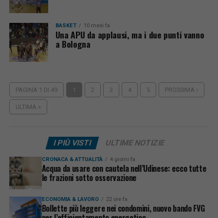
BASKET
10 mesi fa
Una APU da applausi, ma i due punti vanno
a Bologna
PAGINA 1 DI 49
1
2
3
4
5
PROSSIMA ›
ULTIMA »
I PIÙ VISTI
ULTIME NOTIZIE
CRONACA & ATTUALITÀ
4 giorni fa
Acqua da usare con cautela nell’Udinese: ecco tutte
le frazioni sotto osservazione
ECONOMIA & LAVORO
22 ore fa
Bollette più leggere nei condomini, nuovo bando FVG
per l’efficientamento energetico