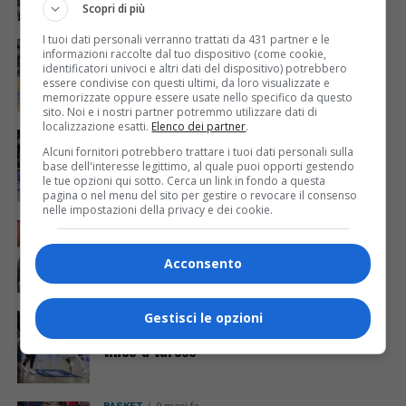
Scopri di più
I tuoi dati personali verranno trattati da 431 partner e le
BASKET
8 mesi fa
informazioni raccolte dal tuo dispositivo (come cookie,
Nel finale punto a punto, l’Old Wild West
identificatori univoci e altri dati del dispositivo) potrebbero
Udine fa suo il derby con Treviso
essere condivise con questi ultimi, da loro visualizzate e
memorizzate oppure essere usate nello specifico da questo
sito. Noi e i nostri partner potremmo utilizzare dati di
localizzazione esatti.
Elenco dei partner
.
BASKET
8 mesi fa
Trapani indigesta per l’Old Wild West Udine
Alcuni fornitori potrebbero trattare i tuoi dati personali sulla
base dell'interesse legittimo, al quale puoi opporti gestendo
le tue opzioni qui sotto. Cerca un link in fondo a questa
pagina o nel menu del sito per gestire o revocare il consenso
nelle impostazioni della privacy e dei cookie.
BASKET
8 mesi fa
L’APU, con un ottimo Christon all’esordio,
vince con Napoli
Acconsento
Gestisci le opzioni
BASKET
9 mesi fa
Due punti importantissimi per l’APU che
vince a Varese