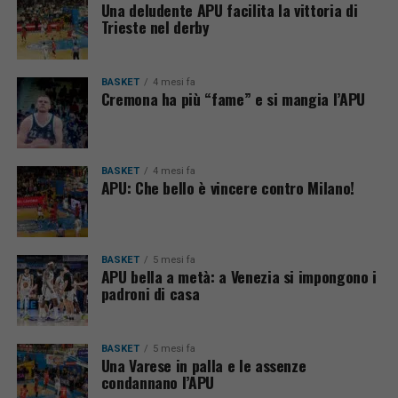
Una deludente APU facilita la vittoria di
Trieste nel derby
BASKET
4 mesi fa
Cremona ha più “fame” e si mangia l’APU
BASKET
4 mesi fa
APU: Che bello è vincere contro Milano!
BASKET
5 mesi fa
APU bella a metà: a Venezia si impongono i
padroni di casa
BASKET
5 mesi fa
Una Varese in palla e le assenze
condannano l’APU