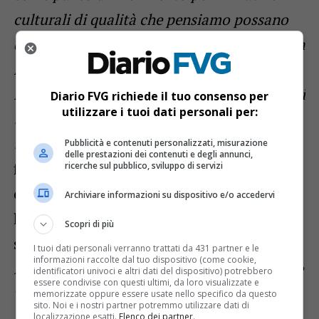
culturali di qualità che pensiamo possano
diventare volano anche per incrementare un
movimento turistico slow e sostenibile
favorendo e sviluppando le interconnessioni
Diario FVG richiede il tuo consenso per
utilizzare i tuoi dati personali per:
tra storia, cultura, natura, gusto e
tradizioni
». “Estensioni” sarà dunque un
Pubblicità e contenuti personalizzati, misurazione
delle prestazioni dei contenuti e degli annunci,
festival tutto dedicato al “confine”. Un
ricerche sul pubblico, sviluppo di servizi
concetto che verrà analizzato attraverso
Archiviare informazioni su dispositivo e/o accedervi
letteratura, parole, poesia, geografie e
Scopri di più
storie. «
La Val Pesarina è il luogo ideale per
I tuoi dati personali verranno trattati da 431 partner e le
informazioni raccolte dal tuo dispositivo (come cookie,
intraprendere questo percorso. Essa stessa è
identificatori univoci e altri dati del dispositivo) potrebbero
essere condivise con questi ultimi, da loro visualizzate e
valle di confine e storicamente ha visto i
memorizzate oppure essere usate nello specifico da questo
sito. Noi e i nostri partner potremmo utilizzare dati di
suoi abitanti viaggiare per mezza Europa
localizzazione esatti.
Elenco dei partner
.