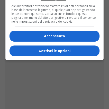
Alcuni fornitori potrebbero trattare i tuoi dati personali sulla
per poi tornare e portare conoscenze,
base dell'interesse legittimo, al quale puoi opporti gestendo
le tue opzioni qui sotto. Cerca un link in fondo a questa
competenze, esperienze
», hanno
pagina o nel menu del sito per gestire o revocare il consenso
nelle impostazioni della privacy e dei cookie.
sottolineato ancora Ciprian e Daltin.
Acconsento
Gestisci le opzioni