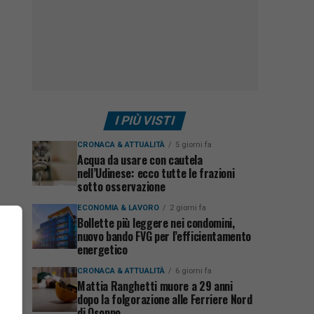
I PIÙ VISTI
CRONACA & ATTUALITÀ
5 giorni fa
Acqua da usare con cautela
nell’Udinese: ecco tutte le frazioni
sotto osservazione
ECONOMIA & LAVORO
2 giorni fa
Bollette più leggere nei condomini,
nuovo bando FVG per l’efficientamento
energetico
CRONACA & ATTUALITÀ
6 giorni fa
Mattia Ranghetti muore a 29 anni
dopo la folgorazione alle Ferriere Nord
di Osoppo