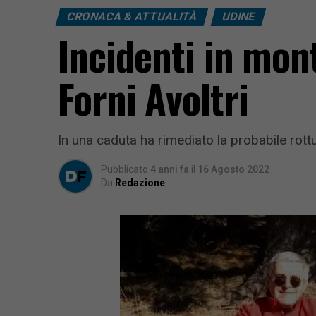
CRONACA & ATTUALITÀ
UDINE
Incidenti in mon
Forni Avoltri
In una caduta ha rimediato la probabile rottu
Pubblicato
4 anni fa
il
16 Agosto 2022
Da
Redazione