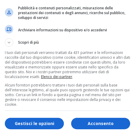
Pubblicità e contenuti personalizzati, misurazione delle
prestazioni dei contenuti e degli annunci, ricerche sul pubblico,
sviluppo di servizi
Archiviare informazioni su dispositivo e/o accedervi
Scopri di più
I tuoi dati personali verranno trattati da 431 partner e le informazioni
raccolte dal tuo dispositivo (come cookie, identificatori univoci e altri dati
del dispositivo) potrebbero essere condivise con questi ultimi, da loro
visualizzate e memorizzate oppure essere usate nello specifico da
questo sito. Noi e i nostri partner potremmo utilizzare dati di
localizzazione esatti.
Elenco dei partner
.
Alcuni fornitori potrebbero trattare i tuoi dati personali sulla base
dell'interesse legittimo, al quale puoi opporti gestendo le tue opzioni qui
sotto. Cerca un link in fondo a questa pagina o nel menu del sito per
di Udine, Pietro Fontanini, si è infortunato,
gestire o revocare il consenso nelle impostazioni della privacy e dei
cookie.
ra alla caviglia, nel corso di un’escursione in
oltri, località in cui sta trascorrendo un
Gestisci le opzioni
Acconsento