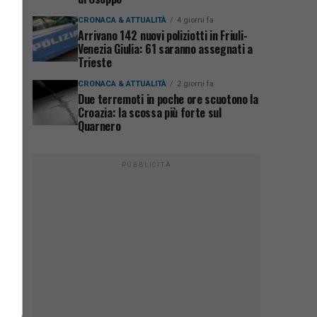
CRONACA & ATTUALITÀ
4 giorni fa
Arrivano 142 nuovi poliziotti in Friuli-
Venezia Giulia: 61 saranno assegnati a
Trieste
CRONACA & ATTUALITÀ
2 giorni fa
Due terremoti in poche ore scuotono la
Croazia: la scossa più forte sul
Quarnero
PUBBLICITÀ