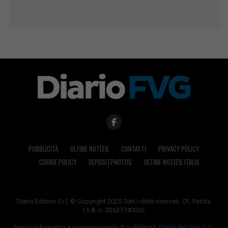
PUBBLICITÀ
ULTIME NOTIZIE
CONTATTI
PRIVACY POLICY
COOKIE POLICY
DEPOSITPHOTOS
ULTIME NOTIZIE ITALIA
Diario Editore S.r.l. © Copyright 2025 Tutti i diritti riservati. CF, Partita
I.V.A. n. 02627740026
Servizi informatici e concessionaria di pubblicità:
Diario del Web S.r.l.