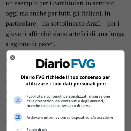
un esempio per i carabinieri in servizio
oggi ma anche per tutti gli italiani. In
particolare – ha sottolineato Anzil – per i
giovani affinché siano artefici di una lunga
stagione di pace”.
Nel 2009 il Presidente della Repubblica
italiana Giorgio Napolitano ha
Diario FVG richiede il tuo consenso per
conferito a ogni carabiniere caduto la
utilizzare i tuoi dati personali per:
medaglia d’oro al merito civile
. Queste
Pubblicità e contenuti personalizzati, misurazione
le motivazioni lette durante l’odierna
delle prestazioni dei contenuti e degli annunci,
ricerche sul pubblico, sviluppo di servizi
commemorazione: “Nel corso dell’ultimo
Archiviare informazioni su dispositivo e/o accedervi
conflitto mondiale, in servizio presso
Scopri di più