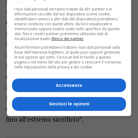
il posto fisso di Bretto Inferiore,
I tuoi dati personali verranno trattati da 431 partner e le
unitamente ad altri commilitoni, veniva
informazioni raccolte dal tuo dispositivo (come cookie,
identificatori univoci e altri dati del dispositivo) potrebbero
catturato da truppe irregolari di partigiani
essere condivise con questi ultimi, da loro visualizzate e
memorizzate oppure essere usate nello specifico da questo
slavi, che, a tappe forzate, lo conducevano
sito. Noi e i nostri partner potremmo utilizzare dati di
localizzazione esatti.
Elenco dei partner
.
sull’altopiano di Malga Bala. Imprigionato
Alcuni fornitori potrebbero trattare i tuoi dati personali sulla
base dell'interesse legittimo, al quale puoi opporti gestendo
all’interno di un casolare, subiva disumane
le tue opzioni qui sotto. Cerca un link in fondo a questa
pagina o nel menu del sito per gestire o revocare il consenso
torture che sopportava con stoica dignità
nelle impostazioni della privacy e dei cookie.
di soldato, fino a quando, dopo aver patito
Acconsento
atroci sofferenze, veniva barbaramente
trucidato. Preclaro esempio di amor patrio,
Gestisci le opzioni
di senso dell’onore e del dovere, spinto
fino all’estremo sacrificio”.