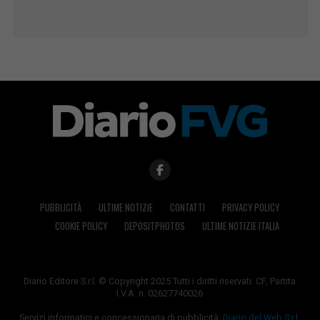
PUBBLICITÀ
ULTIME NOTIZIE
CONTATTI
PRIVACY POLICY
COOKIE POLICY
DEPOSITPHOTOS
ULTIME NOTIZIE ITALIA
Diario Editore S.r.l. © Copyright 2025 Tutti i diritti riservati. CF, Partita
I.V.A. n. 02627740026
Servizi informatici e concessionaria di pubblicità:
Diario del Web S.r.l.