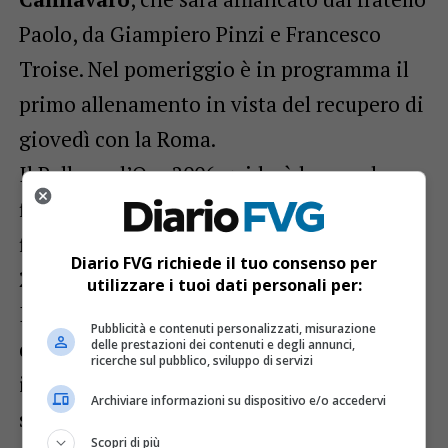
Paolo, da Giampiero Pinzi e Francesco
Troise. Nel pomeriggio è in programma il
primo allenamento in vista del recupero di
giovedì con la Roma.
Il Pallone d’Oro 2006 guiderà la squadra
fino al termine della stagione sportiva. Ha
firmato un contratto fino al 30 giugno
Diario FVG richiede il tuo consenso per
2024.
utilizzare i tuoi dati personali per:
Il club ha individuato nella sua esperienza
Pubblicità e contenuti personalizzati, misurazione
di campo e tecnica e nella sua leadership
delle prestazioni dei contenuti e degli annunci,
ricerche sul pubblico, sviluppo di servizi
indiscussa la figura idonea a condurre la
Archiviare informazioni su dispositivo e/o accedervi
squadra all’obiettivo della salvezza.
Scopri di più