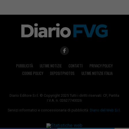
PUBBLICITÀ
ULTIME NOTIZIE
CONTATTI
PRIVACY POLICY
COOKIE POLICY
DEPOSITPHOTOS
ULTIME NOTIZIE ITALIA
Diario Editore S.r.l. © Copyright 2025 Tutti i diritti riservati. CF, Partita
I.V.A. n. 02627740026
Servizi informatici e concessionaria di pubblicità:
Diario del Web S.r.l.