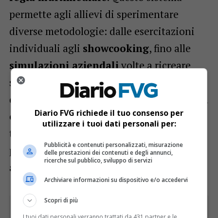
permette agli allievi di sperimentare
diverse metodologie: dalle esercitazioni
individuali agli
showcooking
, fino alle
simulazioni aziendali
volte a ricreare
scenari reali di lavoro. In questo modo, la
didattica orientata al saper fare
diventa
Diario FVG richiede il tuo consenso per
esperienza formativa a 360 gradi, dove
utilizzare i tuoi dati personali per:
teoria, pratica e innovazione si fondono
Pubblicità e contenuti personalizzati, misurazione
per garantire competenze solide e
delle prestazioni dei contenuti e degli annunci,
ricerche sul pubblico, sviluppo di servizi
aggiornate.
Archiviare informazioni su dispositivo e/o accedervi
Scopri di più
I tuoi dati personali verranno trattati da 431 partner e le