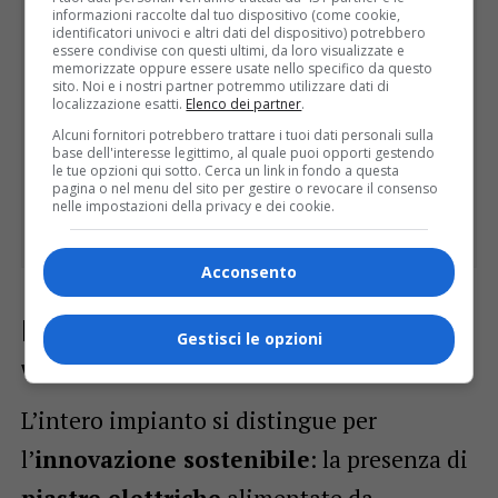
informazioni raccolte dal tuo dispositivo (come cookie,
identificatori univoci e altri dati del dispositivo) potrebbero
essere condivise con questi ultimi, da loro visualizzate e
memorizzate oppure essere usate nello specifico da questo
sito. Noi e i nostri partner potremmo utilizzare dati di
localizzazione esatti.
Elenco dei partner
.
Alcuni fornitori potrebbero trattare i tuoi dati personali sulla
base dell'interesse legittimo, al quale puoi opporti gestendo
le tue opzioni qui sotto. Cerca un link in fondo a questa
pagina o nel menu del sito per gestire o revocare il consenso
nelle impostazioni della privacy e dei cookie.
Acconsento
Innovazione sostenibile e
Gestisci le opzioni
valorizzazione del territorio
L’intero impianto si distingue per
l’
innovazione sostenibile
: la presenza di