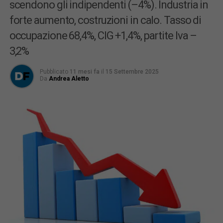
scendono gli indipendenti (–4%). Industria in
forte aumento, costruzioni in calo. Tasso di
occupazione 68,4%, CIG +1,4%, partite Iva –
3,2%
Pubblicato
11 mesi fa
il
15 Settembre 2025
Da
Andrea Aletto