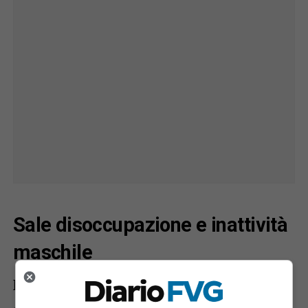
Sale disoccupazione e inattività
maschile
Nel
secondo trimestre 2025
il
tasso di