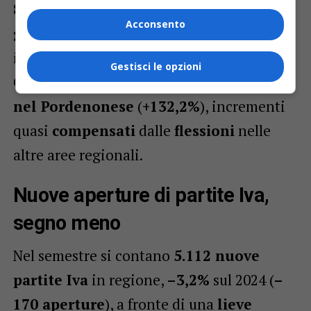
8,1 milioni di ore
di
cassa integrazione
Acconsento
guadagni
(
+1,4%
sul 2024). Spiccano gli
interventi ordinari in provincia di
Gestisci le opzioni
Gorizia
(
+72,9%
) e la
CIG straordinaria
nel Pordenonese
(
+132,2%
), incrementi
quasi
compensati
dalle
flessioni
nelle
altre aree regionali.
Nuove aperture di partite Iva,
segno meno
Nel semestre si contano
5.112 nuove
partite Iva
in regione,
–3,2%
sul 2024 (
–
170 aperture
), a fronte di una
lieve