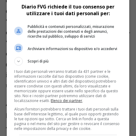
occupazione 15-64 anni
si attesta al
Diario FVG richiede il tuo consenso per
68,4%
, con un marcato
divario di genere
:
utilizzare i tuoi dati personali per:
74,1%
per gli uomini contro
62,6%
per le
Pubblicità e contenuti personalizzati, misurazione
donne. Le
persone in cerca di lavoro (15-
delle prestazioni dei contenuti e degli annunci,
ricerche sul pubblico, sviluppo di servizi
74 anni)
sono
25.800
,
+2.600
in un anno,
Archiviare informazioni su dispositivo e/o accedervi
con crescita più accentuata tra i
maschi
Scopri di più
(+2.000)
. In lieve aumento anche gli
I tuoi dati personali verranno trattati da 431 partner e le
inattivi uomini 15-64
(
+2%
, circa
+1.600
informazioni raccolte dal tuo dispositivo (come cookie,
identificatori univoci e altri dati del dispositivo) potrebbero
unità).
essere condivise con questi ultimi, da loro visualizzate e
memorizzate oppure essere usate nello specifico da questo
sito. Noi e i nostri partner potremmo utilizzare dati di
Ammortizzatori sociali: lieve
localizzazione esatti.
Elenco dei partner
.
Alcuni fornitori potrebbero trattare i tuoi dati personali sulla
rialzo della CIG
base dell'interesse legittimo, al quale puoi opporti gestendo
le tue opzioni qui sotto. Cerca un link in fondo a questa
pagina o nel menu del sito per gestire o revocare il consenso
Tra
gennaio e giugno 2025
autorizzate
nelle impostazioni della privacy e dei cookie.