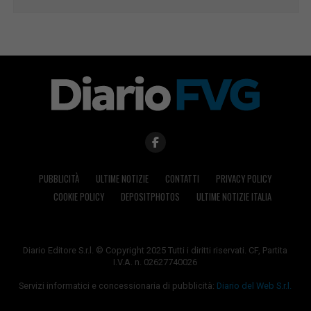
PUBBLICITÀ
ULTIME NOTIZIE
CONTATTI
PRIVACY POLICY
COOKIE POLICY
DEPOSITPHOTOS
ULTIME NOTIZIE ITALIA
Diario Editore S.r.l. © Copyright 2025 Tutti i diritti riservati. CF, Partita
I.V.A. n. 02627740026
Servizi informatici e concessionaria di pubblicità:
Diario del Web S.r.l.