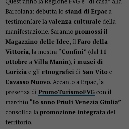
Quest’anno la Regione FVG è “di casa” alla
Barcolana: debutta lo
stand di Erpac
a
testimoniare la
valenza culturale
della
manifestazione. Saranno
promossi
il
Magazzino delle Idee
, il
Faro della
Vittoria
, la mostra
“Confini”
(dal
11
ottobre
a
Villa Manin
), i
musei di
Gorizia
e gli
etnografici
di
San Vito
e
Cavasso Nuovo
. Accanto a Erpac, la
presenza di
PromoTurismoFVG
con il
marchio
“Io sono Friuli Venezia Giulia”
consolida la
promozione integrata
del
territorio.