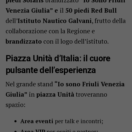
piedi Solaris
brandizzato
“Io Sono Friuli
Venezia Giulia” e
il
50 piedi Red Bull
dell’
Istituto Nautico Galvani
, frutto della
collaborazione con la Regione e
brandizzato
con il logo dell’istituto.
Piazza Unità d’Italia: il cuore
pulsante dell’esperienza
Nel grande stand
“Io sono Friuli Venezia
Giulia”
in
piazza Unità
troveranno
spazio:
Area eventi
per talk e incontri;
Area VIP
per ospiti e partner;