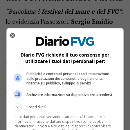
“Barcolana è
festival del mare e del FVG
”
:
lo evidenzia l’assessore
Sergio Emidio
Bini
, sottolineando la
contaminazione
positiva
su tutta la regione. Confermate le
collaborazioni con
Grado
(Barcolana
Sup
Diario FVG richiede il tuo consenso per
utilizzare i tuoi dati personali per:
Experience
) e
Lignano
(gara di
canottaggio
).
Novità 2025
:
prima
Pubblicità e contenuti personalizzati, misurazione
delle prestazioni dei contenuti e degli annunci,
edizione
di un
evento di modellismo
sul
ricerche sul pubblico, sviluppo di servizi
Lago di Cavazzo
, a rimarcare il legame tra
Archiviare informazioni su dispositivo e/o accedervi
sport, comunità e territori interni
.
Scopri di più
I tuoi dati personali verranno trattati da 431 partner e le
informazioni raccolte dal tuo dispositivo (come cookie,
identificatori univoci e altri dati del dispositivo) potrebbero