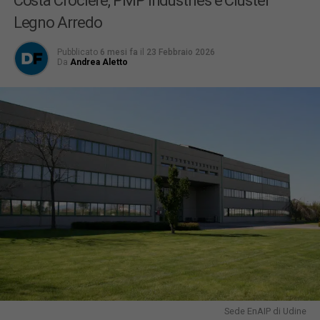
Costa Crociere, PMP Industries e Cluster
Legno Arredo
Pubblicato
6 mesi fa
il
23 Febbraio 2026
Da
Andrea Aletto
Sede EnAIP di Udine