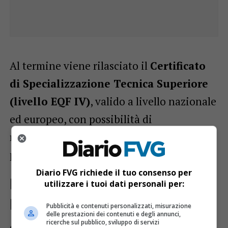
Al termine viene rilasciato il
Certificato
di Specializzazione Tecnica Superiore
(livello EQF IV)
, valido a livello nazionale
ed europeo, con possibilità di
riconoscimento dei crediti formativi da
parte delle università regionali.
Diario FVG richiede il tuo consenso per
Le sedi e i corsi in partenza in
utilizzare i tuoi dati personali per:
Friuli-Venezia Giulia
Pubblicità e contenuti personalizzati, misurazione
delle prestazioni dei contenuti e degli annunci,
ricerche sul pubblico, sviluppo di servizi