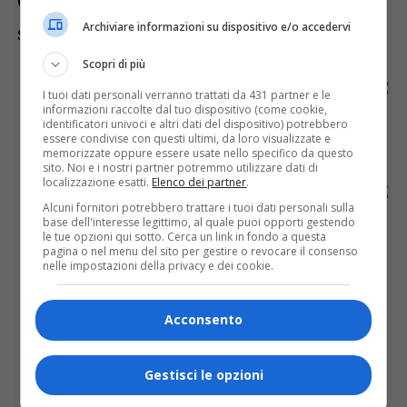
Quattro i percorsi in avvio nelle prossime
Archiviare informazioni su dispositivo e/o accedervi
settimane:
Scopri di più
Tolmezzo (27 febbraio 2026)
:
Tecniche
I tuoi dati personali verranno trattati da 431 partner e le
per l’amministrazione economico-
informazioni raccolte dal tuo dispositivo (come cookie,
identificatori univoci e altri dati del dispositivo) potrebbero
finanziaria – Gestione contabile e buste
essere condivise con questi ultimi, da loro visualizzate e
paga
memorizzate oppure essere usate nello specifico da questo
sito. Noi e i nostri partner potremmo utilizzare dati di
localizzazione esatti.
Elenco dei partner
.
Trieste (9 marzo 2026)
:
Tecniche per la
promozione di prodotti e servizi turistici
Alcuni fornitori potrebbero trattare i tuoi dati personali sulla
base dell'interesse legittimo, al quale puoi opporti gestendo
– Tour Expert
, in collaborazione con
le tue opzioni qui sotto. Cerca un link in fondo a questa
pagina o nel menu del sito per gestire o revocare il consenso
Costa Crociere S.p.A.
nelle impostazioni della privacy e dei cookie.
Pasian di Prato (9 marzo 2026)
:
Tecniche di industrializzazione del
Acconsento
prodotto e del processo – Robotica
industriale per le imprese 4.0
, con
PMP
Gestisci le opzioni
Industries S.p.A.