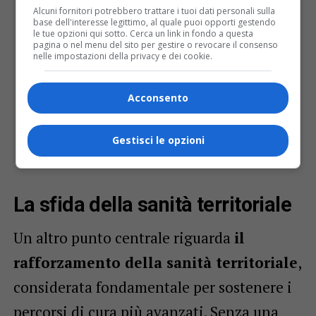
Alcuni fornitori potrebbero trattare i tuoi dati personali sulla
base dell'interesse legittimo, al quale puoi opporti gestendo
le tue opzioni qui sotto. Cerca un link in fondo a questa
pagina o nel menu del sito per gestire o revocare il consenso
nelle impostazioni della privacy e dei cookie.
Acconsento
Gestisci le opzioni
La sfida della sanità territoriale
Un altro punto centrale riguarda
il
rafforzamento della sanità territoriale
,
considerata fondamentale per sostenere i
percorsi di cura più avanzati. Senza una