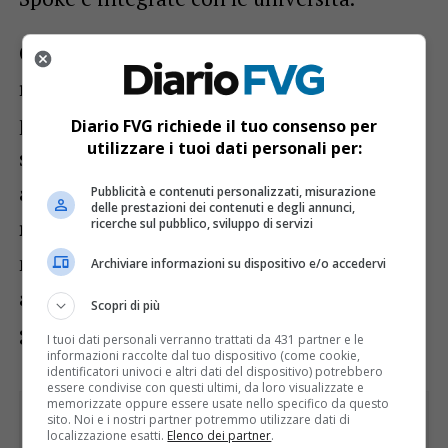
Questa riorganizzazione, ha spiegato, si è
rivelata decisiva durante la pandemia e ha
permesso di superare le criticità di un
Diario FVG richiede il tuo consenso per
utilizzare i tuoi dati personali per:
sistema frammentato.
L’obiettivo non è
aumentare il numero delle aziende,
Pubblicità e contenuti personalizzati, misurazione
delle prestazioni dei contenuti e degli annunci,
ma rafforzarne l’integrazione
,
ricerche sul pubblico, sviluppo di servizi
mantenendo l’intero percorso oncologico
Archiviare informazioni su dispositivo e/o accedervi
all’interno del sistema pubblico per
Scopri di più
garantire qualità e uniformità.
I tuoi dati personali verranno trattati da 431 partner e le
informazioni raccolte dal tuo dispositivo (come cookie,
identificatori univoci e altri dati del dispositivo) potrebbero
essere condivise con questi ultimi, da loro visualizzate e
memorizzate oppure essere usate nello specifico da questo
sito. Noi e i nostri partner potremmo utilizzare dati di
localizzazione esatti.
Elenco dei partner
.