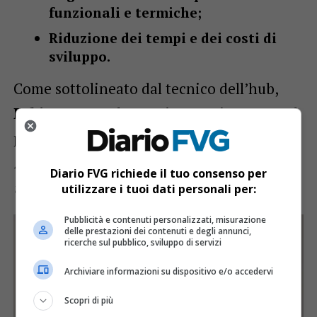
funzionali e termiche;
Riduzione dei tempi e dei costi di
sviluppo.
Come sottolineato dal tecnico dell’hub,
Fabio Nocent
, la vera innovazione sta nel
progettare i componenti
“a partire dalle
loro funzioni, e non dai limiti dei processi
Diario FVG richiede il tuo consenso per
tradizionali”
.
utilizzare i tuoi dati personali per:
Pubblicità e contenuti personalizzati, misurazione
delle prestazioni dei contenuti e degli annunci,
ricerche sul pubblico, sviluppo di servizi
Archiviare informazioni su dispositivo e/o accedervi
Scopri di più