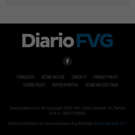
PUBBLICITÀ
ULTIME NOTIZIE
CONTATTI
PRIVACY POLICY
COOKIE POLICY
DEPOSITPHOTOS
ULTIME NOTIZIE ITALIA
Diario Editore S.r.l. © Copyright 2025 Tutti i diritti riservati. CF, Partita
I.V.A. n. 02627740026
Servizi informatici e concessionaria di pubblicità:
Diario del Web S.r.l.