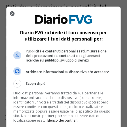
Dati che evidenziano la centralità del
comparto per numerosi settori del welfare
e dei servizi pubblici, nei quali il mondo
Diario FVG richiede il tuo consenso per
cooperativo svolge un ruolo determinante.
utilizzare i tuoi dati personali per:
Il convegno di Confcooperative
Pubblicità e contenuti personalizzati, misurazione
delle prestazioni dei contenuti e degli annunci,
ricerche sul pubblico, sviluppo di servizi
FVG
Archiviare informazioni su dispositivo e/o accedervi
L’incontro, giunto alla sua
decima
Scopri di più
edizione
, è stato introdotto dal presidente
I tuoi dati personali verranno trattati da 431 partner e le
di
Confcooperative FVG Daniele
informazioni raccolte dal tuo dispositivo (come cookie,
identificatori univoci e altri dati del dispositivo) potrebbero
Castagnaviz
e da
Fabio Balducci
essere condivise con questi ultimi, da loro visualizzate e
memorizzate oppure essere usate nello specifico da questo
Romano
, in rappresentanza dell’Ordine
sito. Noi e i nostri partner potremmo utilizzare dati di
localizzazione esatti.
Elenco dei partner
.