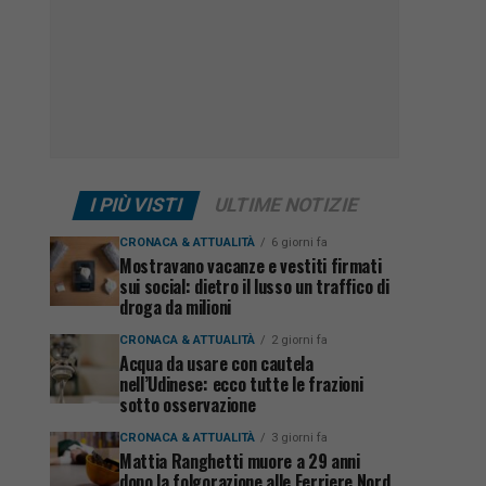
I PIÙ VISTI
ULTIME NOTIZIE
CRONACA & ATTUALITÀ
6 giorni fa
Mostravano vacanze e vestiti firmati
sui social: dietro il lusso un traffico di
droga da milioni
CRONACA & ATTUALITÀ
2 giorni fa
Acqua da usare con cautela
nell’Udinese: ecco tutte le frazioni
sotto osservazione
CRONACA & ATTUALITÀ
3 giorni fa
Mattia Ranghetti muore a 29 anni
dopo la folgorazione alle Ferriere Nord