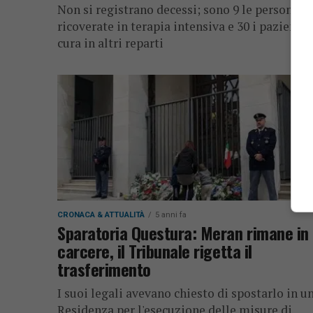
Non si registrano decessi; sono 9 le persone
ricoverate in terapia intensiva e 30 i pazienti 
cura in altri reparti
CRONACA & ATTUALITÀ
5 anni fa
Sparatoria Questura: Meran rimane in
carcere, il Tribunale rigetta il
trasferimento
I suoi legali avevano chiesto di spostarlo in u
Residenza per l'esecuzione delle misure di