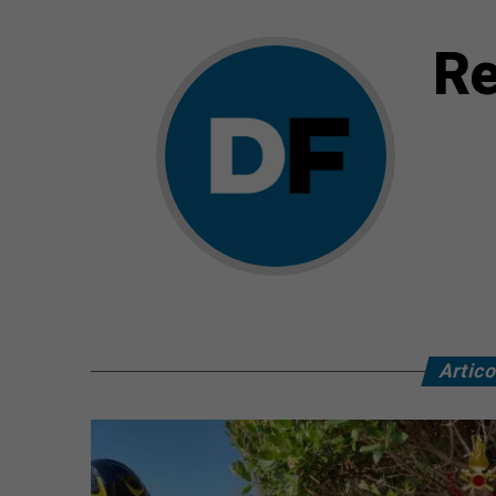
Re
Artico