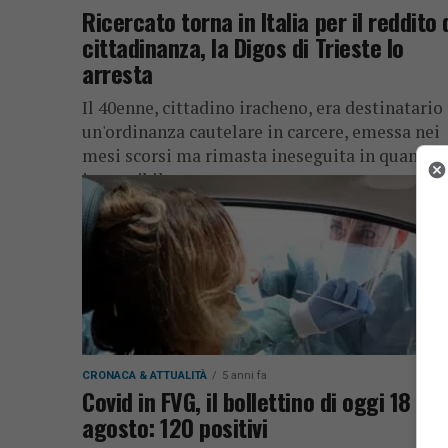
Ricercato torna in Italia per il reddito 
cittadinanza, la Digos di Trieste lo
arresta
Il 40enne, cittadino iracheno, era destinatario 
un'ordinanza cautelare in carcere, emessa nei
mesi scorsi ma rimasta ineseguita in quanto
irreperibile
CRONACA & ATTUALITÀ
5 anni fa
Covid in FVG, il bollettino di oggi 18
agosto: 120 positivi