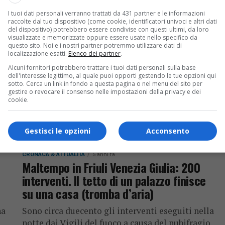
Sfiorano quota 300 gli interventi portati a
I tuoi dati personali verranno trattati da 431 partner e le informazioni
in
termine in poco più di 36 ore dalle 12 squadre
raccolte dal tuo dispositivo (come cookie, identificatori univoci e altri dati
del dispositivo) potrebbero essere condivise con questi ultimi, da loro
impegnate nelle operazioni
visualizzate e memorizzate oppure essere usate nello specifico da
questo sito. Noi e i nostri partner potremmo utilizzare dati di
localizzazione esatti.
Elenco dei partner
.
Alcuni fornitori potrebbero trattare i tuoi dati personali sulla base
dell'interesse legittimo, al quale puoi opporti gestendo le tue opzioni qui
sotto. Cerca un link in fondo a questa pagina o nel menu del sito per
gestire o revocare il consenso nelle impostazioni della privacy e dei
cookie.
Gestisci le opzioni
Acconsento
CRONACA & ATTUALITÀ
5 anni fa
Maltempo in Friuli Venezia Giulia: 200
interventi. Il tetto di un palazzo finisce
su una casa (tromba d’aria)
na
Sono circa duecento gli interventi eseguiti nella
notte dai Vigili del fuoco a causa del nubifragio