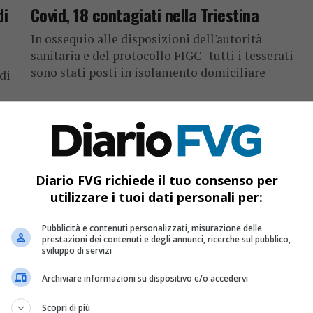
di
Covid, 18 contagiati nella Triestina
In ossequio alle disposizioni dell'autorità
sanitaria e del protocollo FIGC -tutti i tesserati
sono stati posti in isolamento domiciliare
di
Diario FVG richiede il tuo consenso per
utilizzare i tuoi dati personali per:
Pubblicità e contenuti personalizzati, misurazione delle
prestazioni dei contenuti e degli annunci, ricerche sul pubblico,
sviluppo di servizi
CRONACA & ATTUALITÀ
5 anni fa
Maltempo: Vigili del fuoco ancora al
Archiviare informazioni su dispositivo e/o accedervi
lavoro nel Pordenonese
Scopri di più