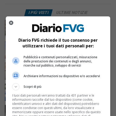
I PIÙ VISTI
ULTIME NOTIZIE
CRONACA & ATTUALITÀ
4 giorni fa
Acqua da usare con cautela nell’Udinese: ecco tutte
le frazioni sotto osservazione
Diario FVG richiede il tuo consenso per
ECONOMIA & LAVORO
1 giorno fa
utilizzare i tuoi dati personali per:
Bollette più leggere nei condomini, nuovo bando FVG
per l’efficientamento energetico
Pubblicità e contenuti personalizzati, misurazione
delle prestazioni dei contenuti e degli annunci,
CRONACA & ATTUALITÀ
5 giorni fa
ricerche sul pubblico, sviluppo di servizi
Mattia Ranghetti muore a 29 anni dopo la
folgorazione alle Ferriere Nord di Osoppo
Archiviare informazioni su dispositivo e/o accedervi
CRONACA & ATTUALITÀ
3 giorni fa
Scopri di più
Arrivano 142 nuovi poliziotti in Friuli-Venezia Giulia:
61 saranno assegnati a Trieste
I tuoi dati personali verranno trattati da 431 partner e le
informazioni raccolte dal tuo dispositivo (come cookie,
identificatori univoci e altri dati del dispositivo) potrebbero
CRONACA & ATTUALITÀ
1 giorno fa
essere condivise con questi ultimi, da loro visualizzate e
Due terremoti in poche ore scuotono la Croazia: la
memorizzate oppure essere usate nello specifico da questo
scossa più forte sul Quarnero