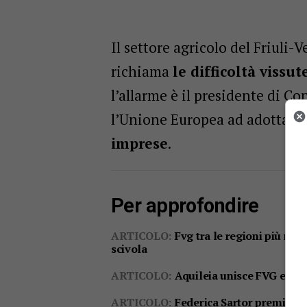
Il settore agricolo del Friuli-
richiama
le difficoltà viss
l’allarme è il presidente di Co
l’Unione Europea ad adottare
imprese
.
Per approfondire
ARTICOLO:
Fvg tra le regioni più ricc
scivola
ARTICOLO:
Aquileia unisce FVG e Pugl
ARTICOLO:
Federica Sartor premiata 