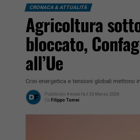
CRONACA & ATTUALITÀ
Agricoltura sotto
bloccato, Confag
all’Ue
Crisi energetica e tensioni globali mettono in
Pubblicato
4 mesi fa
il
26 Marzo 2026
Da
Filippo Tomei