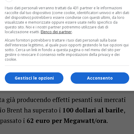
I tuoi dati personali verranno trattati da 431 partner e le informazioni
raccolte dal tuo dispositivo (come cookie, identificatori univoci e altri dati
del dispositivo) potrebbero essere condivise con questi ultimi, da loro
visualizzate e memorizzate oppure essere usate nello specifico da
erge l’introduzione di un
nuovo Temporary
questo sito. Noi e i nostri partner potremmo utilizzare dati di
localizzazione esatti.
Elenco dei partner
.
uello utilizzato durante l’emergenza sanitaria,
Alcuni fornitori potrebbero trattare i tuoi dati personali sulla base
dell'interesse legittimo, al quale puoi opporti gestendo le tue opzioni qui
i Stabilità
. L’obiettivo è garantire liquidità e
sotto. Cerca un link in fondo a questa pagina o nel menu del sito per
gestire o revocare il consenso nelle impostazioni della privacy e dei
uti di Stato per sostenere un comparto sempre
cookie.
Gestisci le opzioni
Acconsento
sti fuori controllo
sta già producendo effetti pesanti sui mercati
lio Brent ha superato i
100 dollari al barile
,
epassato i
62 euro per Megawatt/ora
.