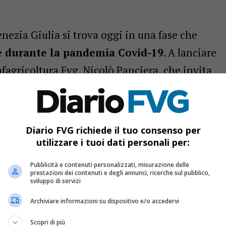
Venezia Giulia si trova oggi in una fase che
ute durante la pandemia Covid-19
. A lanciare
nfagricoltura Fvg, Nicolò Panciera, che invita
misure straordinarie a sostegno delle
Diario FVG richiede il tuo consenso per
utilizzare i tuoi dati personali per:
Pubblicità e contenuti personalizzati, misurazione delle
he d’Italia, ma la crescita rallenta: Trieste guida, Udine
prestazioni dei contenuti e degli annunci, ricerche sul pubblico,
sviluppo di servizi
Archiviare informazioni su dispositivo e/o accedervi
ia: nasce un ponte tra storia, cultura e futuro
al Senato: imprenditrice FVG tra le eccellenze femminili
Scopri di più