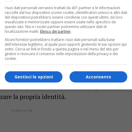
uileia conferma la sua vocazione a essere
I tuoi dati personali verranno trattati da 431 partner e le informazioni
raccolte dal tuo dispositivo (come cookie, identificatori univoci e altri dati
ssione dei saperi”
, hanno evidenziato gli
del dispositivo) potrebbero essere condivise con questi ultimi, da loro
visualizzate e memorizzate oppure essere usate nello specifico da
questo sito. Noi e i nostri partner potremmo utilizzare dati di
localizzazione esatti.
Elenco dei partner
.
ria e identità
Alcuni fornitori potrebbero trattare i tuoi dati personali sulla base
dell'interesse legittimo, al quale puoi opporti gestendo le tue opzioni qui
sotto. Cerca un link in fondo a questa pagina o nel menu del sito per
gestire o revocare il consenso nelle impostazioni della privacy e dei
ibadito il
valore strategico del progetto
,
cookie.
e territori apparentemente lontani ma uniti
l Friuli-Venezia Giulia, definito come
terra di
Gestisci le opzioni
Acconsento
, trova proprio nella cultura uno degli
zare la propria identità.