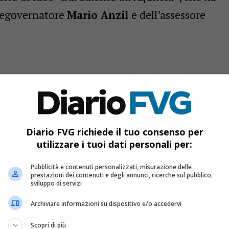
icegovernatore
Mario Anzil
e dell’assessore
al Senato: imprenditrice FVG tra le eccellenze femminili
Diario FVG richiede il tuo consenso per
diviso: province favorevoli alla riforma, città la bocciano
utilizzare i tuoi dati personali per:
se e lavoratori: tutti i contributi 2026 del terziario e
Pubblicità e contenuti personalizzati, misurazione delle
prestazioni dei contenuti e degli annunci, ricerche sul pubblico,
sviluppo di servizi
ottolineato come Aquileia rappresenti un punto
Archiviare informazioni su dispositivo e/o accedervi
a identità diverse, grazie alla sua storia e al
Scopri di più