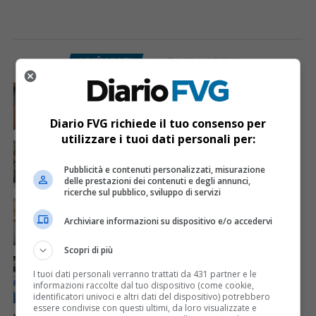
I PIÙ VISTI
ULTIME NOTIZIE
CRONACA & ATTUALITÀ
7 giorni fa
Mostravano vacanze e vestiti firmati sui social:
dietro il lusso un traffico di droga da milioni
Diario FVG richiede il tuo consenso per
utilizzare i tuoi dati personali per:
CRONACA & ATTUALITÀ
3 giorni fa
Acqua da usare con cautela nell’Udinese: ecco tutte
le frazioni sotto osservazione
Pubblicità e contenuti personalizzati, misurazione
delle prestazioni dei contenuti e degli annunci,
ricerche sul pubblico, sviluppo di servizi
CRONACA & ATTUALITÀ
4 giorni fa
Mattia Ranghetti muore a 29 anni dopo la
Archiviare informazioni su dispositivo e/o accedervi
folgorazione alle Ferriere Nord di Osoppo
Scopri di più
CRONACA & ATTUALITÀ
2 giorni fa
Arrivano 142 nuovi poliziotti in Friuli-Venezia Giulia:
I tuoi dati personali verranno trattati da 431 partner e le
61 saranno assegnati a Trieste
informazioni raccolte dal tuo dispositivo (come cookie,
identificatori univoci e altri dati del dispositivo) potrebbero
essere condivise con questi ultimi, da loro visualizzate e