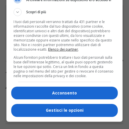
Scopri di più
Rimani aggiornato seguendoci su Google
News!
I tuoi dati personali verranno trattati da 431 partner e le
informazioni raccolte dal tuo dispositivo (come cookie,
identificatori univoci e altri dati del dispositivo) potrebbero
essere condivise con questi ultimi, da loro visualizzate e
SEGUICI
memorizzate oppure essere usate nello specifico da questo
sito. Noi e i nostri partner potremmo utilizzare dati di
localizzazione esatti.
Elenco dei partner
.
Alcuni fornitori potrebbero trattare i tuoi dati personali sulla
Continua a leggere le notizie di
Diario FVG
e
base dell'interesse legittimo, al quale puoi opporti gestendo
le tue opzioni qui sotto. Cerca un link in fondo a questa
segui la nostra
pagina Facebook
pagina o nel menu del sito per gestire o revocare il consenso
nelle impostazioni della privacy e dei cookie.
ARGOMENTI CORRELATI:
PERSONE SCOMPARSE
UDINE
Acconsento
CLICCA PER COMMENTARE
Gestisci le opzioni