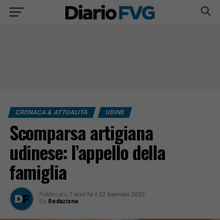
CRONACA & ATTUALITÀ
UDINE
Scomparsa artigiana
udinese: l’appello della
famiglia
Pubblicato
7 anni fa
il
22 Gennaio 2020
Da
Redazione